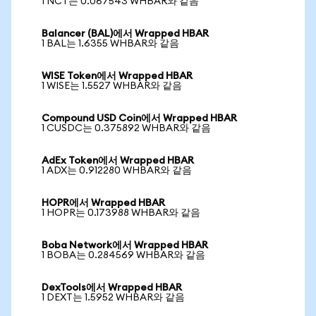
1 NCT는 0.067543 WHBAR와 같음
Balancer (BAL)에서 Wrapped HBAR
1 BAL는 1.6355 WHBAR와 같음
WISE Token에서 Wrapped HBAR
1 WISE는 1.5527 WHBAR와 같음
Compound USD Coin에서 Wrapped HBAR
1 CUSDC는 0.375892 WHBAR와 같음
AdEx Token에서 Wrapped HBAR
1 ADX는 0.912280 WHBAR와 같음
HOPR에서 Wrapped HBAR
1 HOPR는 0.173988 WHBAR와 같음
Boba Network에서 Wrapped HBAR
1 BOBA는 0.284569 WHBAR와 같음
DexTools에서 Wrapped HBAR
1 DEXT는 1.5952 WHBAR와 같음