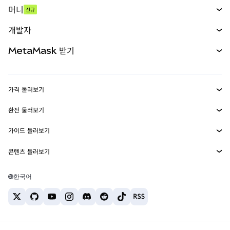
머니
신규
예측 시장
신규
매수
개발자
무기한 선물
신규
카드
문서 보기
MetaMask 받기
실물자산
mUSD
신규
대시보드
Transaction Shield
수익 창출
Smart Accounts Kit
에이전트 지갑
신규
가격 둘러보기
임베디드 지갑
Snaps
비트코인 가격
환전 둘러보기
MetaMask Connect
이더리움 가격
보상
신규
BTC를 USD로 환전
솔라나 가격
가이드 둘러보기
Snaps
보안
ETH를 USD로 환전
BTC 매수
시바이누 가격
USDT를 INR로 환전
콘텐츠 둘러보기
웹3 서비스
고객 지원
ETH 매수
페페 가격
비트코인 지갑
BTC를 USDT로 환전
SOL 매수
채용
테더 가격
솔라나 지갑
한국어
BTC를 INR로 환전
PEPE 매수
연락처
USDC 가격
최고의 암호화폐 카드
ETH를 USDT로 환전
USDT 매수
체인링크 가격
최고의 모바일 암호화폐 지갑
USDT를 PHP로 환전
USDC 매수
Polymarket이란?
BTC를 EUR로 환전