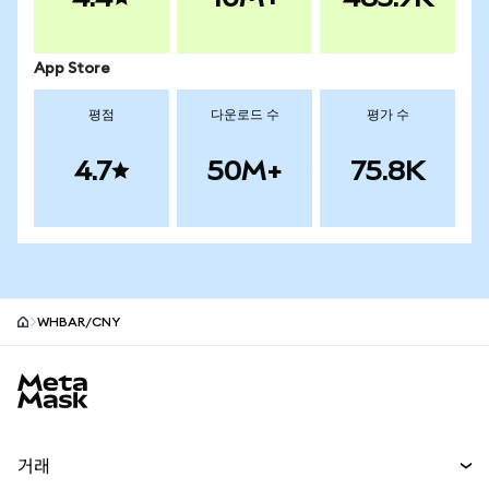
App Store
평점
다운로드 수
평가 수
4.7
50M+
75.8K
WHBAR/CNY
MetaMask 사이트 바닥글
거래
스왑