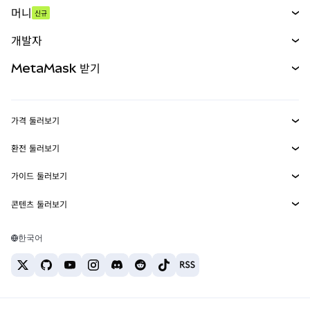
머니
신규
예측 시장
신규
매수
개발자
무기한 선물
신규
카드
문서 보기
MetaMask 받기
실물자산
mUSD
신규
대시보드
Transaction Shield
수익 창출
Smart Accounts Kit
에이전트 지갑
신규
가격 둘러보기
임베디드 지갑
Snaps
비트코인 가격
환전 둘러보기
MetaMask Connect
이더리움 가격
보상
신규
BTC를 USD로 환전
솔라나 가격
가이드 둘러보기
Snaps
보안
ETH를 USD로 환전
BTC 매수
시바이누 가격
USDT를 INR로 환전
콘텐츠 둘러보기
웹3 서비스
고객 지원
ETH 매수
페페 가격
비트코인 지갑
BTC를 USDT로 환전
SOL 매수
채용
테더 가격
솔라나 지갑
한국어
BTC를 INR로 환전
PEPE 매수
연락처
USDC 가격
최고의 암호화폐 카드
ETH를 USDT로 환전
USDT 매수
체인링크 가격
최고의 모바일 암호화폐 지갑
USDT를 PHP로 환전
USDC 매수
Polymarket이란?
BTC를 EUR로 환전