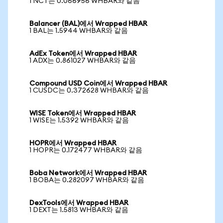
1 NCT는 0.066956 WHBAR와 같음
Balancer (BAL)에서 Wrapped HBAR
1 BAL는 1.5944 WHBAR와 같음
AdEx Token에서 Wrapped HBAR
1 ADX는 0.861027 WHBAR와 같음
Compound USD Coin에서 Wrapped HBAR
1 CUSDC는 0.372628 WHBAR와 같음
WISE Token에서 Wrapped HBAR
1 WISE는 1.5392 WHBAR와 같음
HOPR에서 Wrapped HBAR
1 HOPR는 0.172477 WHBAR와 같음
Boba Network에서 Wrapped HBAR
1 BOBA는 0.282097 WHBAR와 같음
DexTools에서 Wrapped HBAR
1 DEXT는 1.5813 WHBAR와 같음