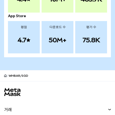
App Store
평점
다운로드 수
평가 수
4.7
50M+
75.8K
WHBAR/SGD
MetaMask 사이트 바닥글
거래
스왑