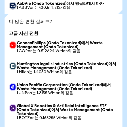
AbbVie (Ondo Tokenized)에서 방글라데시 타카
1 ABBVon는 ৳30,514.21와 같음
더 많은 변환 살펴보기
고급 자산 전환
ConocoPhillips (Ondo Tokenized)에서 Waste
Management (Ondo Tokenized)
1 COPon는 0.519624 WMon와 같음
Huntington Ingalls Industries (Ondo Tokenized)에서
Waste Management (Ondo Tokenized)
1 HIIon는 1.4050 WMon와 같음
Union Pacific Corporation (Ondo Tokenized)에서
Waste Management (Ondo Tokenized)
1 UNPon는 1.3155 WMon와 같음
Global X Robotics & Artificial Intelligence ETF
(Ondo Tokenized)에서 Waste Management (Ondo
Tokenized)
1 BOTZon는 0.165255 WMon와 같음