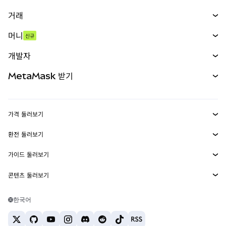
거래
스왑
머니
신규
예측 시장
신규
매수
개발자
무기한 선물
신규
카드
문서 보기
MetaMask 받기
실물자산
mUSD
신규
대시보드
Transaction Shield
수익 창출
Smart Accounts Kit
에이전트 지갑
신규
가격 둘러보기
임베디드 지갑
Snaps
비트코인 가격
환전 둘러보기
MetaMask Connect
이더리움 가격
보상
신규
BTC를 USD로 환전
솔라나 가격
가이드 둘러보기
Snaps
보안
ETH를 USD로 환전
BTC 매수
시바이누 가격
USDT를 INR로 환전
콘텐츠 둘러보기
웹3 서비스
고객 지원
ETH 매수
페페 가격
비트코인 지갑
BTC를 USDT로 환전
SOL 매수
채용
테더 가격
솔라나 지갑
한국어
BTC를 INR로 환전
PEPE 매수
연락처
USDC 가격
최고의 암호화폐 카드
ETH를 USDT로 환전
USDT 매수