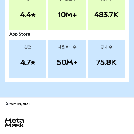
4.4
10M+
483.7K
App Store
평점
다운로드 수
평가 수
4.7
50M+
75.8K
WMon/BDT
MetaMask 사이트 바닥글