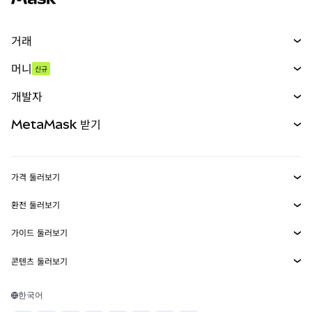
거래
스왑
머니
신규
예측 시장
신규
매수
개발자
무기한 선물
신규
카드
문서 보기
MetaMask 받기
실물자산
mUSD
신규
대시보드
Transaction Shield
수익 창출
Smart Accounts Kit
에이전트 지갑
신규
가격 둘러보기
임베디드 지갑
Snaps
비트코인 가격
환전 둘러보기
MetaMask Connect
이더리움 가격
보상
신규
BTC를 USD로 환전
솔라나 가격
가이드 둘러보기
Snaps
보안
ETH를 USD로 환전
BTC 매수
시바이누 가격
USDT를 INR로 환전
콘텐츠 둘러보기
웹3 서비스
고객 지원
ETH 매수
페페 가격
비트코인 지갑
BTC를 USDT로 환전
SOL 매수
채용
테더 가격
솔라나 지갑
한국어
BTC를 INR로 환전
PEPE 매수