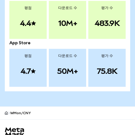
평점
다운로드 수
평가 수
4.4
10M+
483.9K
App Store
평점
다운로드 수
평가 수
4.7
50M+
75.8K
WMon/CNY
MetaMask 사이트 바닥글