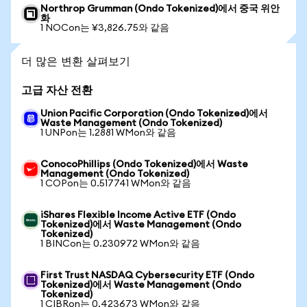
Northrop Grumman (Ondo Tokenized)에서 중국 위안
화
1 NOCon는 ¥3,826.75와 같음
더 많은 변환 살펴보기
고급 자산 전환
Union Pacific Corporation (Ondo Tokenized)에서
Waste Management (Ondo Tokenized)
1 UNPon는 1.2881 WMon와 같음
ConocoPhillips (Ondo Tokenized)에서 Waste
Management (Ondo Tokenized)
1 COPon는 0.517741 WMon와 같음
iShares Flexible Income Active ETF (Ondo
Tokenized)에서 Waste Management (Ondo
Tokenized)
1 BINCon는 0.230972 WMon와 같음
First Trust NASDAQ Cybersecurity ETF (Ondo
Tokenized)에서 Waste Management (Ondo
Tokenized)
1 CIBRon는 0.423673 WMon와 같음