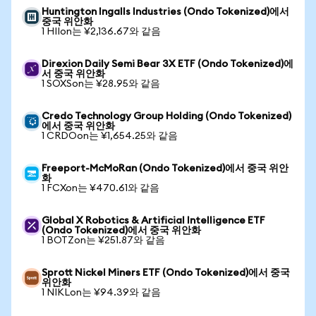
Huntington Ingalls Industries (Ondo Tokenized)에서
중국 위안화
1 HIIon는 ¥2,136.67와 같음
Direxion Daily Semi Bear 3X ETF (Ondo Tokenized)에
서 중국 위안화
1 SOXSon는 ¥28.95와 같음
Credo Technology Group Holding (Ondo Tokenized)
에서 중국 위안화
1 CRDOon는 ¥1,654.25와 같음
Freeport-McMoRan (Ondo Tokenized)에서 중국 위안
화
1 FCXon는 ¥470.61와 같음
Global X Robotics & Artificial Intelligence ETF
(Ondo Tokenized)에서 중국 위안화
1 BOTZon는 ¥251.87와 같음
Sprott Nickel Miners ETF (Ondo Tokenized)에서 중국
위안화
1 NIKLon는 ¥94.39와 같음