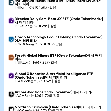
Huntington Ingalls Industries (Ondo Tokenized)에서
터키 리라
1 HIIon는 ₺15,104.61와 같음
Direxion Daily Semi Bear 3X ETF (Ondo Tokenized)에
서 터키 리라
1 SOXSon는 ₺201.28와 같음
Credo Technology Group Holding (Ondo Tokenized)
에서 터키 리라
1 CRDOon는 ₺11,901.30와 같음
Sprott Nickel Miners ETF (Ondo Tokenized)에서 터키
리라
1 NIKLon는 ₺667.28와 같음
Global X Robotics & Artificial Intelligence ETF
(Ondo Tokenized)에서 터키 리라
1 BOTZon는 ₺1,780.52와 같음
Archer Aviation (Ondo Tokenized)에서 터키 리라
1 ACHRon는 ₺264.72와 같음
Northrop Grumman (Ondo Tokenized)에서 터키 리라
1 NOCon는 ₺26,972.52와 같음