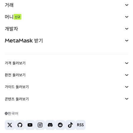
거래
스왑
머니
신규
예측 시장
신규
매수
개발자
무기한 선물
신규
카드
문서 보기
MetaMask 받기
실물자산
mUSD
신규
대시보드
Transaction Shield
수익 창출
Smart Accounts Kit
에이전트 지갑
신규
가격 둘러보기
임베디드 지갑
Snaps
비트코인 가격
환전 둘러보기
MetaMask Connect
이더리움 가격
보상
신규
BTC를 USD로 환전
솔라나 가격
가이드 둘러보기
Snaps
보안
ETH를 USD로 환전
BTC 매수
시바이누 가격
USDT를 INR로 환전
콘텐츠 둘러보기
웹3 서비스
고객 지원
ETH 매수
페페 가격
비트코인 지갑
BTC를 USDT로 환전
SOL 매수
채용
테더 가격
솔라나 지갑
한국어
BTC를 INR로 환전
PEPE 매수
연락처
USDC 가격
최고의 암호화폐 카드
ETH를 USDT로 환전
USDT 매수
체인링크 가격
최고의 모바일 암호화폐 지갑