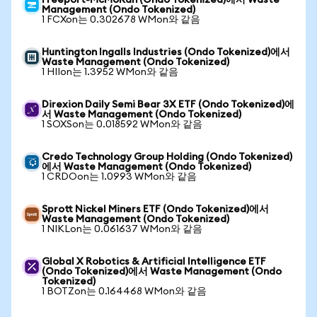
Freeport-McMoRan (Ondo Tokenized)에서 Waste
Management (Ondo Tokenized)
1 FCXon는 0.302678 WMon와 같음
Huntington Ingalls Industries (Ondo Tokenized)에서
Waste Management (Ondo Tokenized)
1 HIIon는 1.3952 WMon와 같음
Direxion Daily Semi Bear 3X ETF (Ondo Tokenized)에
서 Waste Management (Ondo Tokenized)
1 SOXSon는 0.018592 WMon와 같음
Credo Technology Group Holding (Ondo Tokenized)
에서 Waste Management (Ondo Tokenized)
1 CRDOon는 1.0993 WMon와 같음
Sprott Nickel Miners ETF (Ondo Tokenized)에서
Waste Management (Ondo Tokenized)
1 NIKLon는 0.061637 WMon와 같음
Global X Robotics & Artificial Intelligence ETF
(Ondo Tokenized)에서 Waste Management (Ondo
Tokenized)
1 BOTZon는 0.164468 WMon와 같음