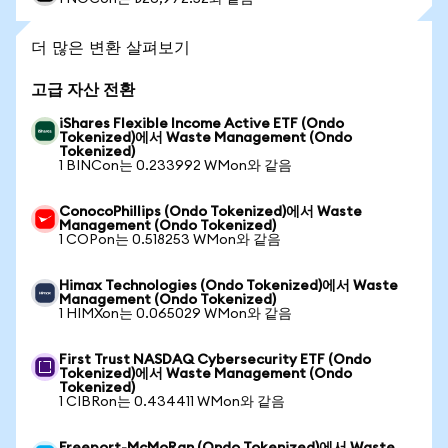
더 많은 변환 살펴보기
고급 자산 전환
iShares Flexible Income Active ETF (Ondo
Tokenized)에서 Waste Management (Ondo
Tokenized)
1 BINCon는 0.233992 WMon와 같음
ConocoPhillips (Ondo Tokenized)에서 Waste
Management (Ondo Tokenized)
1 COPon는 0.518253 WMon와 같음
Himax Technologies (Ondo Tokenized)에서 Waste
Management (Ondo Tokenized)
1 HIMXon는 0.065029 WMon와 같음
First Trust NASDAQ Cybersecurity ETF (Ondo
Tokenized)에서 Waste Management (Ondo
Tokenized)
1 CIBRon는 0.434411 WMon와 같음