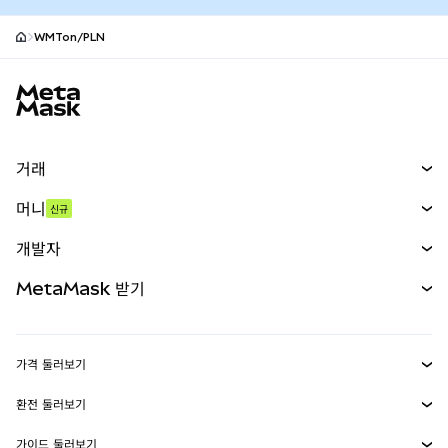
WMTon/PLN
MetaMask 사이트 바닥글
거래
스왑
머니
신규
예측 시장
신규
매수
개발자
무기한 선물
신규
카드
문서 보기
MetaMask 받기
실물자산
mUSD
신규
대시보드
Transaction Shield
수익 창출
Smart Accounts Kit
에이전트 지갑
신규
가격 둘러보기
임베디드 지갑
Snaps
비트코인 가격
환전 둘러보기
MetaMask Connect
이더리움 가격
보상
신규
BTC를 USD로 환전
솔라나 가격
가이드 둘러보기