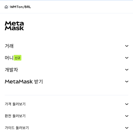
WMTon/BRL
MetaMask 사이트 바닥글
거래
스왑
머니
신규
예측 시장
신규
매수
개발자
무기한 선물
신규
카드
문서 보기
MetaMask 받기
실물자산
mUSD
신규
대시보드
Transaction Shield
수익 창출
Smart Accounts Kit
에이전트 지갑
신규
가격 둘러보기
임베디드 지갑
Snaps
비트코인 가격
환전 둘러보기
MetaMask Connect
이더리움 가격
보상
신규
BTC를 USD로 환전
솔라나 가격
가이드 둘러보기
Snaps
보안
ETH를 USD로 환전