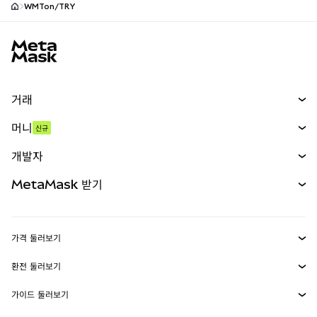
WMTon/TRY
MetaMask 사이트 바닥글
거래
스왑
머니
신규
예측 시장
신규
매수
개발자
무기한 선물
신규
카드
문서 보기
MetaMask 받기
실물자산
mUSD
신규
대시보드
Transaction Shield
수익 창출
Smart Accounts Kit
에이전트 지갑
신규
가격 둘러보기
임베디드 지갑
Snaps
비트코인 가격
환전 둘러보기
MetaMask Connect
이더리움 가격
보상
신규
BTC를 USD로 환전
솔라나 가격
가이드 둘러보기
Snaps
보안
ETH를 USD로 환전
BTC 매수
시바이누 가격