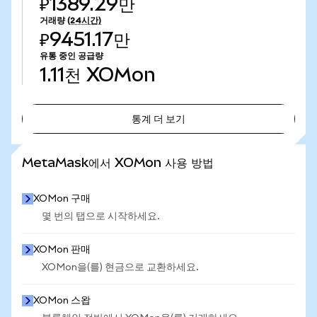
₽1389.29만
거래량
(24시간)
₽9451.17만
유통 중인 공급량
1.11천
XOMon
통계 더 보기
통계 더 보기
MetaMask에서 XOMon 사용 방법
XOMon 구매
몇 번의 탭으로 시작하세요.
XOMon 판매
XOMon을(를) 현금으로 교환하세요.
XOMon 스왑