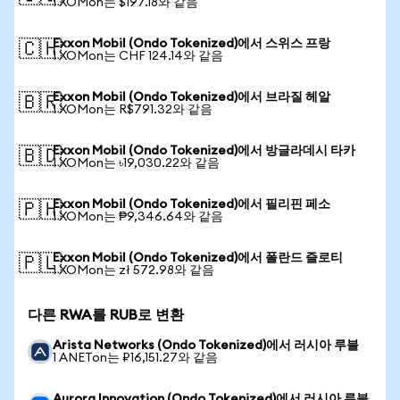
1 XOMon는 $197.18와 같음
Exxon Mobil (Ondo Tokenized)에서 스위스 프랑
🇨🇭
1 XOMon는 CHF 124.14와 같음
Exxon Mobil (Ondo Tokenized)에서 브라질 헤알
🇧🇷
1 XOMon는 R$791.32와 같음
Exxon Mobil (Ondo Tokenized)에서 방글라데시 타카
🇧🇩
1 XOMon는 ৳19,030.22와 같음
Exxon Mobil (Ondo Tokenized)에서 필리핀 페소
🇵🇭
1 XOMon는 ₱9,346.64와 같음
Exxon Mobil (Ondo Tokenized)에서 폴란드 즐로티
🇵🇱
1 XOMon는 zł 572.98와 같음
다른 RWA를 RUB로 변환
Arista Networks (Ondo Tokenized)에서 러시아 루블
1 ANETon는 ₽16,151.27와 같음
Aurora Innovation (Ondo Tokenized)에서 러시아 루블