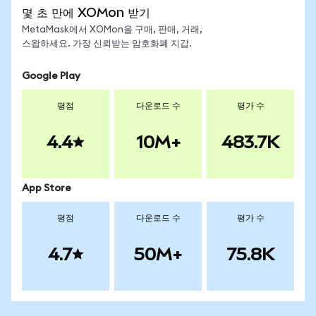
몇 초 만에 XOMon 받기
MetaMask에서 XOMon을 구매, 판매, 거래,
스왑하세요. 가장 신뢰받는 암호화폐 지갑.
Google Play
평점
다운로드 수
평가 수
4.4
10M+
483.7K
App Store
평점
다운로드 수
평가 수
4.7
50M+
75.8K