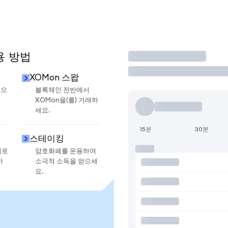
용 방법
거래
XOMon 스왑
금으
블록체인 전반에서
XOMon을(를) 거래하
세요.
15분
30분
스테이킹
지로
암호화폐를 운용하여
하
소극적 소득을 얻으세
요.