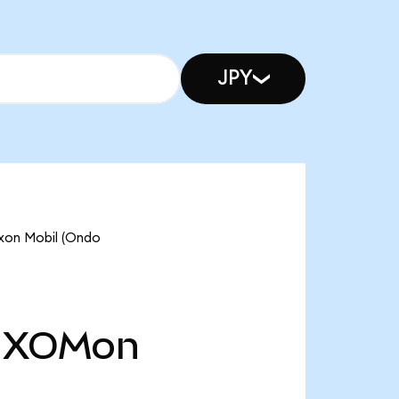
JPY
n Mobil (Ondo
XOMon