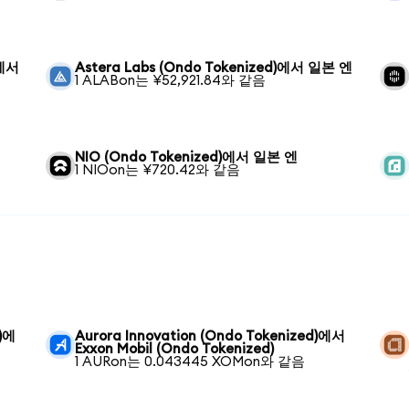
)에서
Astera Labs (Ondo Tokenized)에서 일본 엔
1 ALABon는 ¥52,921.84와 같음
NIO (Ondo Tokenized)에서 일본 엔
1 NIOon는 ¥720.42와 같음
d)에
Aurora Innovation (Ondo Tokenized)에서
Exxon Mobil (Ondo Tokenized)
1 AURon는 0.043445 XOMon와 같음