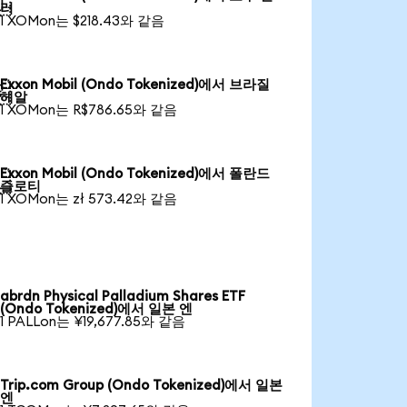

러
1 XOMon는 $218.43와 같음
Exxon Mobil (Ondo Tokenized)에서 브라질

헤알
1 XOMon는 R$786.65와 같음
Exxon Mobil (Ondo Tokenized)에서 폴란드

즐로티
1 XOMon는 zł 573.42와 같음
abrdn Physical Palladium Shares ETF
(Ondo Tokenized)에서 일본 엔
1 PALLon는 ¥19,677.85와 같음
Trip.com Group (Ondo Tokenized)에서 일본
엔