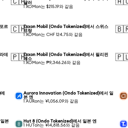
🇨🇦
🇦
달러
1 XOMon는 $215.19와 같음
싱가포르
Exxon Mobil (Ondo Tokenized)에서 스위스
🇨🇭
🇧
프랑
1 XOMon는 CHF 124.75와 같음
방글라데
Exxon Mobil (Ondo Tokenized)에서 필리핀
🇵🇭
🇵
페소
1 XOMon는 ₱9,346.26와 같음
d)에
Aurora Innovation (Ondo Tokenized)에서 일
본 엔
1 AURon는 ¥1,056.09와 같음
서 일본
Hut 8 (Ondo Tokenized)에서 일본 엔
1 HUTon는 ¥14,818.56와 같음