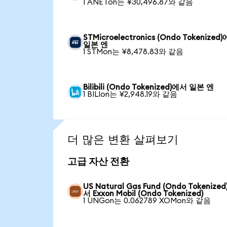
1 ANETon는 ¥30,496.87와 같음
STMicroelectronics (Ondo Tokenized
일본 엔
1 STMon는 ¥8,478.83와 같음
Bilibili (Ondo Tokenized)에서 일본 엔
1 BILIon는 ¥2,948.19와 같음
더 많은 변환 살펴보기
고급 자산 전환
US Natural Gas Fund (Ondo Tokenize
서 Exxon Mobil (Ondo Tokenized)
1 UNGon는 0.062789 XOMon와 같음