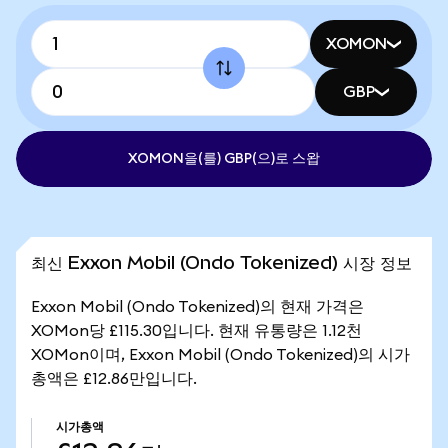
XOMON
GBP
XOMON을(를) GBP(으)로 스왑
최신 Exxon Mobil (Ondo Tokenized) 시장 정보
Exxon Mobil (Ondo Tokenized)의 현재 가격은
XOMon당 £115.30입니다. 현재 유통량은 1.12천
XOMon이며, Exxon Mobil (Ondo Tokenized)의 시가
총액은 £12.86만입니다.
시가총액