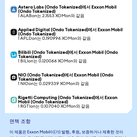
Astera Labs (Ondo Tokenized)에서 Exxon Mobil
(Ondo Tokenized)
1 ALABon는 2.1553 XOMon와 같음
Applied Digital (Ondo Tokenized)에서 Exxon Mobil
(Ondo Tokenized)
1 APLDon는 0.190996 XOMon와 같음
Bilibili (Ondo Tokenized)에서 Exxon Mobil (Ondo
Tokenized)
1 BILIon는 0.120066 XOMon와 같음
NIO (Ondo Tokenized)에서 Exxon Mobil (Ondo
Tokenized)
1 NIOon는 0.029339 XOMon와 같음
Rigetti Computing (Ondo Tokenized)에서 Exxon
Mobil (Ondo Tokenized)
1 RGTIon는 0.107040 XOMon와 같음
면책 조항
이 제품은 Exxon Mobil이(가) 발행, 후원, 보증하거나 제휴한 것이