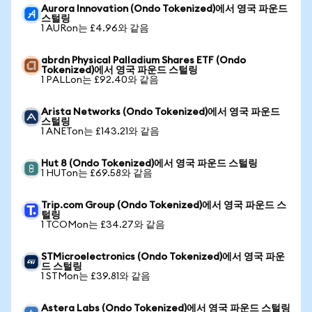
Aurora Innovation (Ondo Tokenized)에서 영국 파운드
스털링
1 AURon는 £4.96와 같음
abrdn Physical Palladium Shares ETF (Ondo
Tokenized)에서 영국 파운드 스털링
1 PALLon는 £92.40와 같음
Arista Networks (Ondo Tokenized)에서 영국 파운드
스털링
1 ANETon는 £143.21와 같음
Hut 8 (Ondo Tokenized)에서 영국 파운드 스털링
1 HUTon는 £69.58와 같음
Trip.com Group (Ondo Tokenized)에서 영국 파운드 스
털링
1 TCOMon는 £34.27와 같음
STMicroelectronics (Ondo Tokenized)에서 영국 파운
드 스털링
1 STMon는 £39.81와 같음
Astera Labs (Ondo Tokenized)에서 영국 파운드 스털링