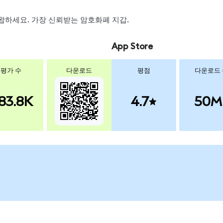
 스왑하세요. 가장 신뢰받는 암호화폐 지갑.
App Store
평가 수
다운로드
평점
다운로드
83.8K
4.7
50M