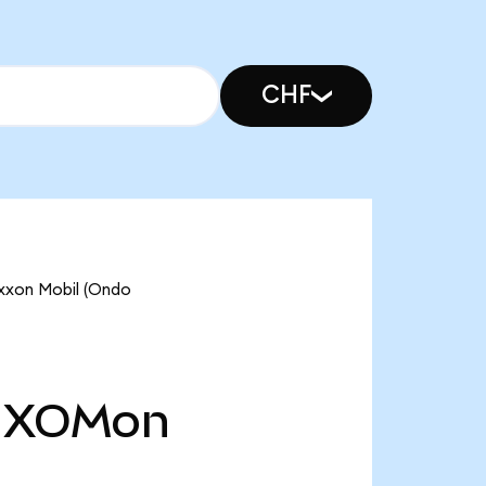
CHF
on Mobil (Ondo
XOMon