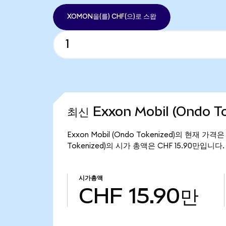
XOMON을(를) CHF(으)로 스왑
최신 Exxon Mobil (Ondo T
Exxon Mobil (Ondo Tokenized)의 현재 가격
Tokenized)의 시가 총액은 CHF 15.90만입니다.
시가총액
CHF 15.90만