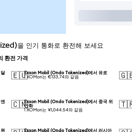
kenized)을 인기 통화로 환전해 보세요
오늘의 환전 가격
국 달
Exxon Mobil (Ondo Tokenized)에서 유로
🇪🇺
🇬
1 XOMon는 €133.74와 같음
본 엔
Exxon Mobil (Ondo Tokenized)에서 중국 위
🇨🇳
🇹
안화
1 XOMon는 ¥1,044.54와 같음
국 원
Exxon Mobil (Ondo Tokenized)에서 러시아