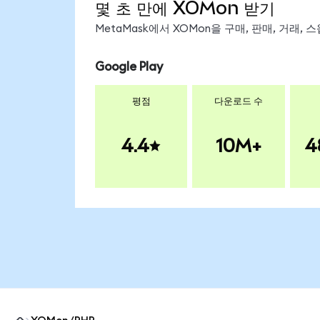
몇 초 만에 XOMon 받기
MetaMask에서 XOMon을 구매, 판매, 거래,
Google Play
평점
다운로드 수
4.4
10M+
4