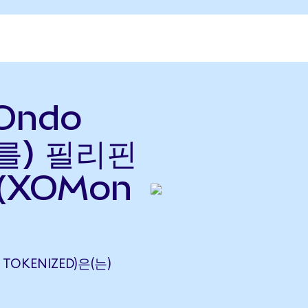
(Ondo
(를) 필리핀
(XOMon
 TOKENIZED)은(는)