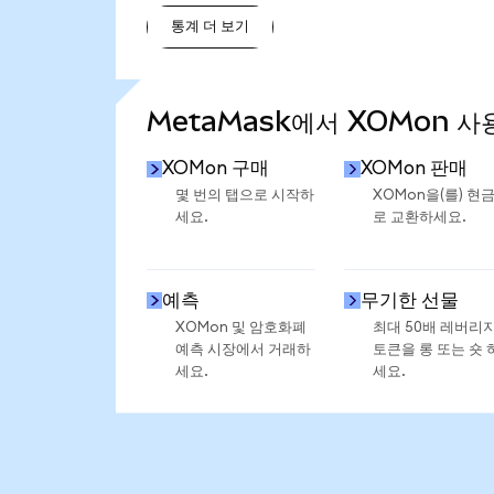
통계 더 보기
통계 더 보기
MetaMask에서 XOMon 사
XOMon 구매
XOMon 판매
몇 번의 탭으로 시작하
XOMon을(를) 현
세요.
로 교환하세요.
예측
무기한 선물
XOMon 및 암호화폐
최대 50배 레버리
예측 시장에서 거래하
토큰을 롱 또는 숏 
세요.
세요.