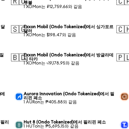
🇷🇺
🇨
루블
1 XOMon는 ₽12,759.66와 같음
주 달
Exxon Mobil (Ondo Tokenized)에서 싱가포르
🇸🇬
🇨
달러
1 XOMon는 $198.47와 같음
라질
Exxon Mobil (Ondo Tokenized)에서 방글라데
🇧🇩
🇵
시 타카
1 XOMon는 ৳19,178.95와 같음
d)에
Aurora Innovation (Ondo Tokenized)에서 필
리핀 페소
1 AURon는 ₱405.88와 같음
서 필리
Hut 8 (Ondo Tokenized)에서 필리핀 페소
1 HUTon는 ₱5,695.15와 같음