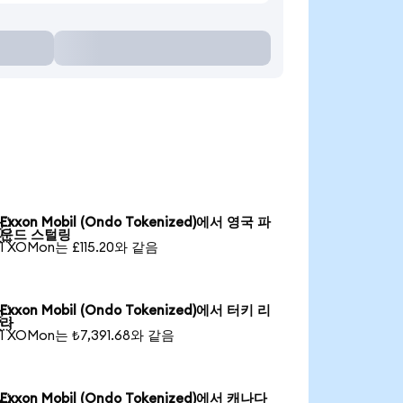
Exxon Mobil (Ondo Tokenized)에서 영국 파

운드 스털링
1 XOMon는 £115.20와 같음
Exxon Mobil (Ondo Tokenized)에서 터키 리

라
1 XOMon는 ₺7,391.68와 같음
Exxon Mobil (Ondo Tokenized)에서 캐나다