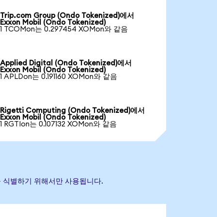
Trip.com Group (Ondo Tokenized)에서
Exxon Mobil (Ondo Tokenized)
1 TCOMon는 0.297454 XOMon와 같음
Applied Digital (Ondo Tokenized)에서
Exxon Mobil (Ondo Tokenized)
1 APLDon는 0.191160 XOMon와 같음
Rigetti Computing (Ondo Tokenized)에서
Exxon Mobil (Ondo Tokenized)
1 RGTIon는 0.107132 XOMon와 같음
자산을 식별하기 위해서만 사용됩니다.