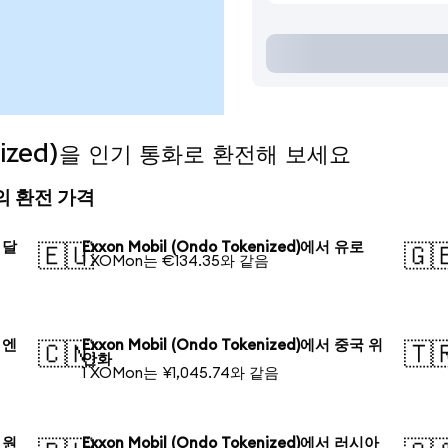
kenized)을 인기 통화로 환전해 보세요
오늘의 환전 가격
국 달
Exxon Mobil (Ondo Tokenized)에서 유로
🇪🇺
🇬
1 XOMon는 €134.35와 같음
본 엔
Exxon Mobil (Ondo Tokenized)에서 중국 위
🇨🇳
🇹
안화
1 XOMon는 ¥1,045.74와 같음
국 원
Exxon Mobil (Ondo Tokenized)에서 러시아