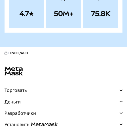
4.7
50M+
75.8K
1INCH/AUD
Нижний колонтитул сайта MetaMask
Торговать
Торговля
Деньги
Swaps
Покупайте
Разработчики
Прогнозы
НОВИНКА
Карта
Документация для разработчиков
Установить MetaMask
Перпы
НОВИНКА