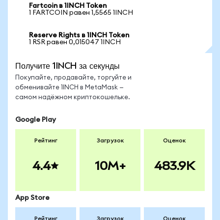
Fartcoin в 1INCH Token
1 FARTCOIN равен 1,5565 1INCH
Reserve Rights в 1INCH Token
1 RSR равен 0,015047 1INCH
Получите 1INCH за секунды
Покупайте, продавайте, торгуйте и
обменивайте 1INCH в MetaMask —
самом надёжном криптокошельке.
Google Play
Рейтинг
Загрузок
Оценок
4.4
10M+
483.9K
App Store
Рейтинг
Загрузок
Оценок