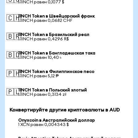
🇸🇬
1 1INCH равен 0,1077 $
1INCH Token в Швейцарский франк
🇨🇭
1 1INCH равен 0,0682 CHF
1INCH Token в Бразильский реал
🇧🇷
1 1INCH равен 0,4296 R$
1INCH Token в Бангладешская така
🇧🇩
1 1INCH равен 10,40 ৳
1INCH Token в Филиппинское песо
🇵🇭
1 1INCH равен 5,12 ₱
1INCH Token в Польский злотый
🇵🇱
1 1INCH равен 0,3134 zł
Конвертируйте другие криптовалюты в AUD
Onyxcoin в Австралийский доллар
1 XCN равен 0,004343 $