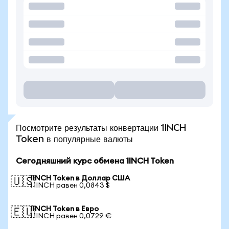
Посмотрите результаты конвертации 1INCH
Token в популярные валюты
Сегодняшний курс обмена 1INCH Token
1INCH Token в Доллар США
🇺🇸
1 1INCH равен 0,0843 $
1INCH Token в Евро
🇪🇺
1 1INCH равен 0,0729 €