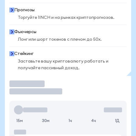
Прогнозы
Торгуйте 1INCH и на рынках криптопрогнозов.
Фьючерсы
Лонг или шорт токенов с плечом до 50x.
Стейкинг
Заставьте вашу криптовалюту работать и
получайте пассивный доход.
Торговать
15м
30м
1ч
4ч
1Д