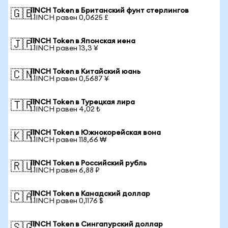
1INCH Token в Британский фунт стерлингов
🇬🇧
1 1INCH равен 0,0625 £
1INCH Token в Японская иена
🇯🇵
1 1INCH равен 13,3 ¥
1INCH Token в Китайский юань
🇨🇳
1 1INCH равен 0,5687 ¥
1INCH Token в Турецкая лира
🇹🇷
1 1INCH равен 4,02 ₺
1INCH Token в Южнокорейская вона
🇰🇷
1 1INCH равен 118,66 ₩
1INCH Token в Российский рубль
🇷🇺
1 1INCH равен 6,88 ₽
1INCH Token в Канадский доллар
🇨🇦
1 1INCH равен 0,1176 $
1INCH Token в Сингапурский доллар