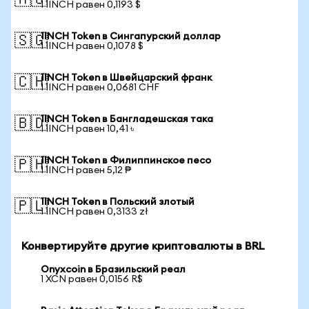
🇦🇺
1 1INCH равен 0,1193 $
1INCH Token в Сингапурский доллар
🇸🇬
1 1INCH равен 0,1078 $
1INCH Token в Швейцарский франк
🇨🇭
1 1INCH равен 0,0681 CHF
1INCH Token в Бангладешская така
🇧🇩
1 1INCH равен 10,41 ৳
1INCH Token в Филиппинское песо
🇵🇭
1 1INCH равен 5,12 ₱
1INCH Token в Польский злотый
🇵🇱
1 1INCH равен 0,3133 zł
Конвертируйте другие криптовалюты в BRL
Onyxcoin в Бразильский реал
1 XCN равен 0,0156 R$