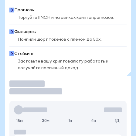
Прогнозы
Торгуйте 1INCH и на рынках криптопрогнозов.
Фьючерсы
Лонг или шорт токенов с плечом до 50x.
Стейкинг
Заставьте вашу криптовалюту работать и
получайте пассивный доход.
Торговать
15м
30м
1ч
4ч
1Д