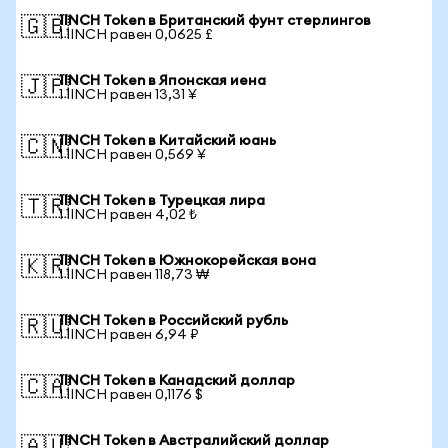
1INCH Token в Британский фунт стерлингов
🇬🇧
1 1INCH равен 0,0625 £
1INCH Token в Японская иена
🇯🇵
1 1INCH равен 13,31 ¥
1INCH Token в Китайский юань
🇨🇳
1 1INCH равен 0,569 ¥
1INCH Token в Турецкая лира
🇹🇷
1 1INCH равен 4,02 ₺
1INCH Token в Южнокорейская вона
🇰🇷
1 1INCH равен 118,73 ₩
1INCH Token в Российский рубль
🇷🇺
1 1INCH равен 6,94 ₽
1INCH Token в Канадский доллар
🇨🇦
1 1INCH равен 0,1176 $
1INCH Token в Австралийский доллар