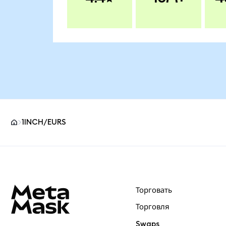
1INCH/EURS
Нижний колонтитул сайта MetaMask
Торговать
Торговля
Swaps