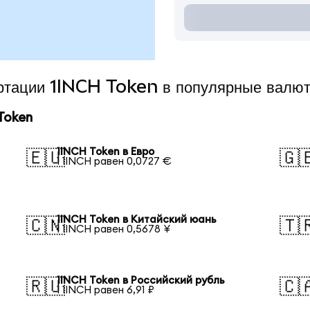
ертации 1INCH Token в популярные валю
Token
1INCH Token в Евро
🇪🇺
🇬
1 1INCH равен 0,0727 €
1INCH Token в Китайский юань
🇨🇳
🇹
1 1INCH равен 0,5678 ¥
1INCH Token в Российский рубль
🇷🇺
🇨
1 1INCH равен 6,91 ₽