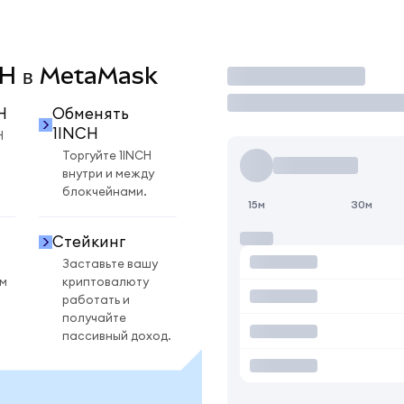
NCH в MetaMask
Торговать
H
Обменять
1INCH
H
Торгуйте 1INCH
внутри и между
блокчейнами.
15м
30м
Стейкинг
Заставьте вашу
ом
криптовалюту
работать и
получайте
пассивный доход.