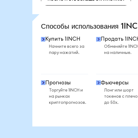
ПОСМОТРЕТЬ БОЛЬШЕ СТАТИСТИКИ
Способы использования 1I
Купить 1INCH
Продать 1INC
Начните всего за
Обменяйте 1INC
пару нажатий.
на наличные.
Прогнозы
Фьючерсы
Торгуйте 1INCH и
Лонг или шорт
на рынках
токенов с плеч
криптопрогнозов.
до 50x.