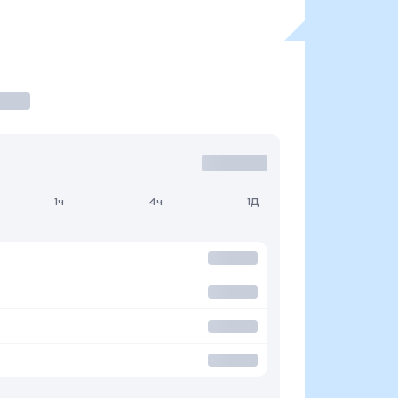
1ч
4ч
1Д