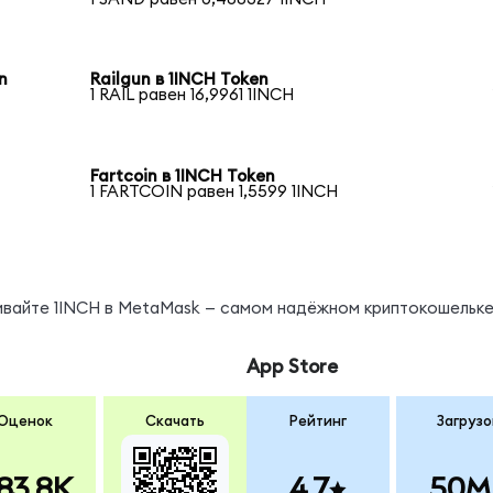
n
Railgun в 1INCH Token
1 RAIL равен 16,9961 1INCH
Fartcoin в 1INCH Token
1 FARTCOIN равен 1,5599 1INCH
ивайте 1INCH в MetaMask — самом надёжном криптокошельке
App Store
Оценок
Скачать
Рейтинг
Загрузо
83.8K
4.7
50M