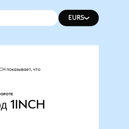
EURS
NCH показывает, что
БОРОТЕ
рд
1INCH