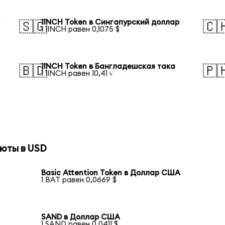
р
1INCH Token в Сингапурский доллар
🇸🇬
🇨
1 1INCH равен 0,1075 $
1INCH Token в Бангладешская така
🇧🇩
🇵
1 1INCH равен 10,41 ৳
юты в USD
Basic Attention Token в Доллар США
1 BAT равен 0,0669 $
SAND в Доллар США
1 SAND равен 0,0411 $