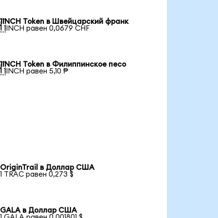
1INCH Token в Швейцарский франк

1 1INCH равен 0,0679 CHF
1INCH Token в Филиппинское песо

1 1INCH равен 5,10 ₱
OriginTrail в Доллар США
1 TRAC равен 0,273 $
GALA в Доллар США
1 GALA равен 0,001801 $