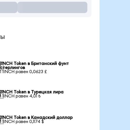
ты
1INCH Token в Британский фунт

стерлингов
1 1INCH равен 0,0623 £
1INCH Token в Турецкая лира

1 1INCH равен 4,01 ₺
1INCH Token в Канадский доллар

1 1INCH равен 0,1174 $