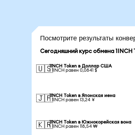
Посмотрите результаты конв
Сегодняшний курс обмена 1INCH 
1INCH Token в Доллар США
🇺🇸
1 1INCH равен 0,0841 $
1INCH Token в Японская иена
🇯🇵
1 1INCH равен 13,24 ¥
1INCH Token в Южнокорейская вона
🇰🇷
1 1INCH равен 118,54 ₩