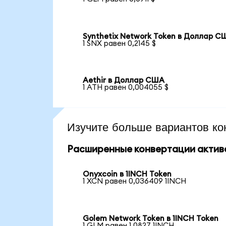
Synthetix Network Token в Доллар С
1 SNX равен 0,2145 $
Aethir в Доллар США
1 ATH равен 0,004055 $
Изучите больше вариантов ко
Расширенные конвертации актив
Onyxcoin в 1INCH Token
1 XCN равен 0,036409 1INCH
Golem Network Token в 1INCH Token
1 GLM равен 1,0827 1INCH