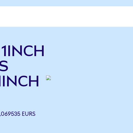
ь 1INCH
IS
1INCH
,069535 EURS