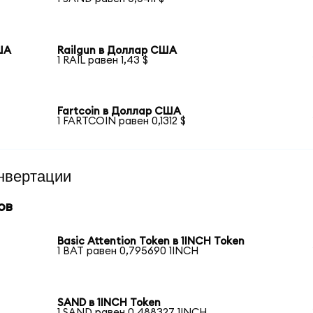
ША
Railgun в Доллар США
1 RAIL равен 1,43 $
Fartcoin в Доллар США
1 FARTCOIN равен 0,1312 $
нвертации
ов
Basic Attention Token в 1INCH Token
1 BAT равен 0,795690 1INCH
SAND в 1INCH Token
1 SAND равен 0,488327 1INCH