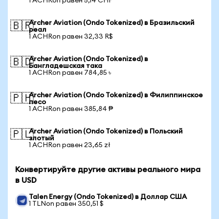
1 ACHRon равен 5,14 CHF
Archer Aviation (Ondo Tokenized) в Бразильский
🇧🇷
реал
1 ACHRon равен 32,33 R$
Archer Aviation (Ondo Tokenized) в
🇧🇩
Бангладешская така
1 ACHRon равен 784,85 ৳
Archer Aviation (Ondo Tokenized) в Филиппинское
🇵🇭
песо
1 ACHRon равен 385,84 ₱
Archer Aviation (Ondo Tokenized) в Польский
🇵🇱
злотый
1 ACHRon равен 23,65 zł
Конвертируйте другие активы реального мира
в USD
Talen Energy (Ondo Tokenized) в Доллар США
1 TLNon равен 350,51 $