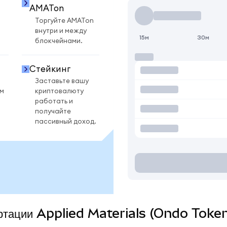
AMATon
Торгуйте AMATon
внутри и между
15м
30м
блокчейнами.
Стейкинг
Заставьте вашу
ом
криптовалюту
работать и
получайте
пассивный доход.
ертации Applied Materials (Ondo Token