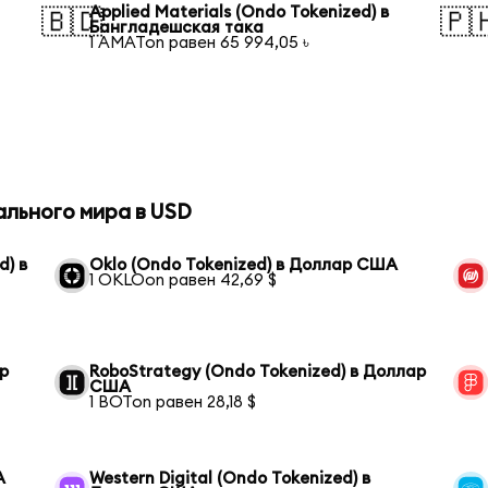
Applied Materials (Ondo Tokenized) в
🇧🇩
🇵
Бангладешская така
1 AMATon равен 65 994,05 ৳
ального мира в USD
d) в
Oklo (Ondo Tokenized) в Доллар США
1 OKLOon равен 42,69 $
ар
RoboStrategy (Ondo Tokenized) в Доллар
США
1 BOTon равен 28,18 $
А
Western Digital (Ondo Tokenized) в