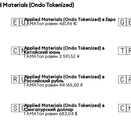
Materials (Ondo Tokenized)
Applied Materials (Ondo Tokenized) в Евро
🇪🇺
🇬
1 AMATon равен 461,96 €
Applied Materials (Ondo Tokenized) в
🇨🇳
🇹
Китайский юань
1 AMATon равен 3 591,52 ¥
Applied Materials (Ondo Tokenized) в
🇷🇺
🇨
Российский рубль
1 AMATon равен 44 165,50 ₽
Applied Materials (Ondo Tokenized) в
🇸🇬
🇨
Сингапурский доллар
1 AMATon равен 683,04 $