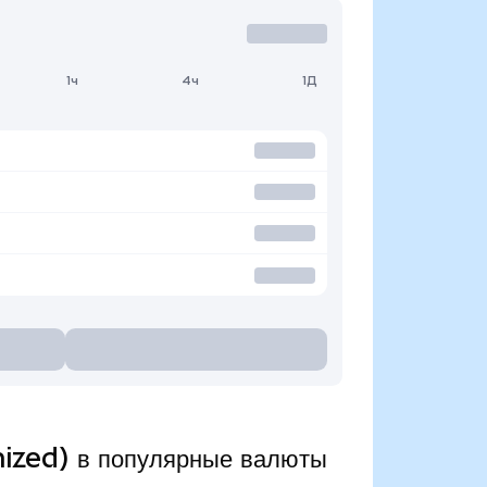
1ч
4ч
1Д
ized) в популярные валюты