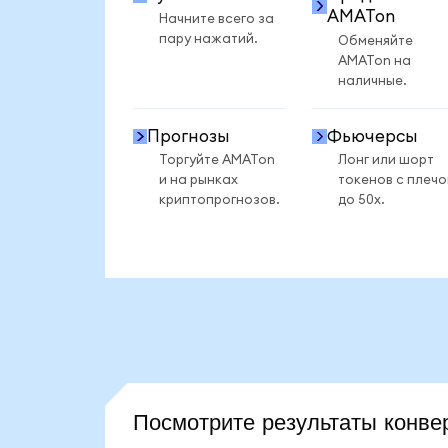
AMATon
Начните всего за
пару нажатий.
Обменяйте
AMATon на
наличные.
Прогнозы
Фьючерсы
Торгуйте AMATon
Лонг или шорт
и на рынках
токенов с плеч
криптопрогнозов.
до 50x.
Посмотрите результаты конв