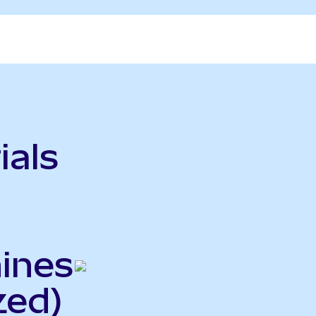
ials
hines
zed)