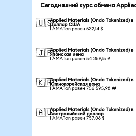
Сегодняшний курс обмена Applied 
Applied Materials (Ondo Tokenized) в
🇺🇸
Доллар США
1 AMATon равен 532,14 $
Applied Materials (Ondo Tokenized) в
🇯🇵
Японская иена
1 AMATon равен 84 359,15 ¥
Applied Materials (Ondo Tokenized) в
🇰🇷
Южнокорейская вона
1 AMATon равен 756 595,98 ₩
Applied Materials (Ondo Tokenized) в
🇦🇺
Австралийский доллар
1 AMATon равен 757,08 $