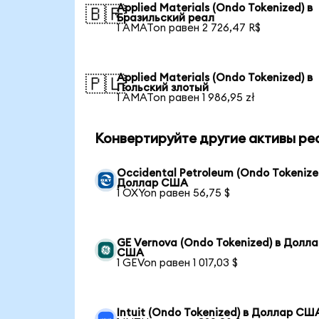
Applied Materials (Ondo Tokenized) в
🇧🇷
Бразильский реал
1 AMATon равен 2 726,47 R$
Applied Materials (Ondo Tokenized) в
🇵🇱
Польский злотый
1 AMATon равен 1 986,95 zł
Конвертируйте другие активы ре
Occidental Petroleum (Ondo Tokenize
Доллар США
1 OXYon равен 56,75 $
GE Vernova (Ondo Tokenized) в Долл
США
1 GEVon равен 1 017,03 $
Intuit (Ondo Tokenized) в Доллар СШ