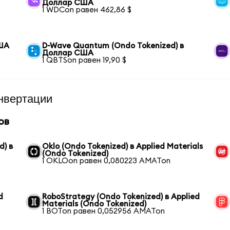
Доллар США
1 WDCon равен 462,86 $
США
D-Wave Quantum (Ondo Tokenized) в
Доллар США
1 QBTSon равен 19,90 $
нвертации
ов
d) в
Oklo (Ondo Tokenized) в Applied Materials
(Ondo Tokenized)
1 OKLOon равен 0,080223 AMATon
d
RoboStrategy (Ondo Tokenized) в Applied
Materials (Ondo Tokenized)
1 BOTon равен 0,052956 AMATon