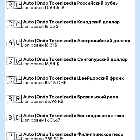
Li Auto (Ondo Tokenized) в Российский рубль
🇷🇺
1 LIon равен 1 064,51 ₽
Li Auto (Ondo Tokenized) в Канадский доллар
🇨🇦
1 LIon равен 18,05 $
Li Auto (Ondo Tokenized) в Австралийский доллар
🇦🇺
1 LIon равен 18,31 $
Li Auto (Ondo Tokenized) в Сингапурский доллар
🇸🇬
1 LIon равен 16,54 $
Li Auto (Ondo Tokenized) в Швейцарский франк
🇨🇭
1 LIon равен 10,46 CHF
Li Auto (Ondo Tokenized) в Бразильский реал
🇧🇷
1 LIon равен 65,96 R$
Li Auto (Ondo Tokenized) в Бангладешская така
🇧🇩
1 LIon равен 1 601,67 ৳
Li Auto (Ondo Tokenized) в Филиппинское песо
🇵🇭
1 LIon равен 785,52 ₱