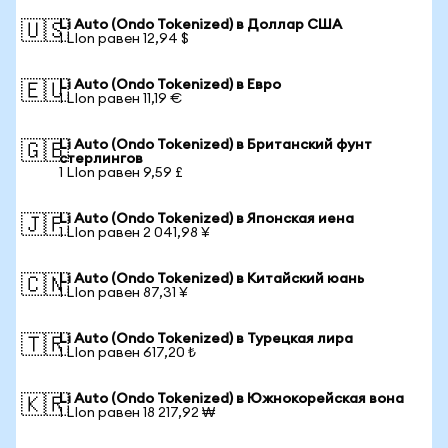
Li Auto (Ondo Tokenized) в Доллар США
🇺🇸
1 LIon равен 12,94 $
Li Auto (Ondo Tokenized) в Евро
🇪🇺
1 LIon равен 11,19 €
Li Auto (Ondo Tokenized) в Британский фунт
🇬🇧
стерлингов
1 LIon равен 9,59 £
Li Auto (Ondo Tokenized) в Японская иена
🇯🇵
1 LIon равен 2 041,98 ¥
Li Auto (Ondo Tokenized) в Китайский юань
🇨🇳
1 LIon равен 87,31 ¥
Li Auto (Ondo Tokenized) в Турецкая лира
🇹🇷
1 LIon равен 617,20 ₺
Li Auto (Ondo Tokenized) в Южнокорейская вона
🇰🇷
1 LIon равен 18 217,92 ₩