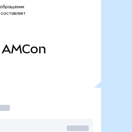
в обращении
 составляет
AMCon