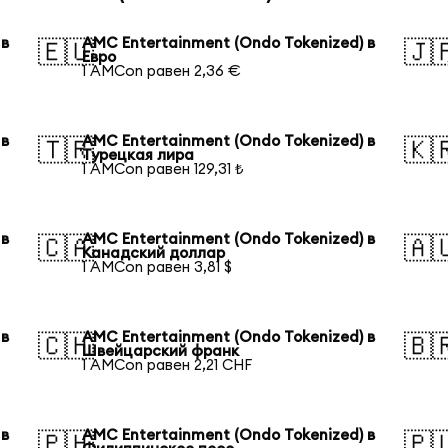
 в
AMC Entertainment (Ondo Tokenized) в
🇪🇺
🇯
Евро
1 AMCon равен 2,36 €
 в
AMC Entertainment (Ondo Tokenized) в
🇹🇷
🇰
Турецкая лира
1 AMCon равен 129,31 ₺
 в
AMC Entertainment (Ondo Tokenized) в
🇨🇦
🇦
Канадский доллар
1 AMCon равен 3,81 $
 в
AMC Entertainment (Ondo Tokenized) в
🇨🇭
🇧
Швейцарский франк
1 AMCon равен 2,21 CHF
 в
AMC Entertainment (Ondo Tokenized) в
🇵🇭
🇵