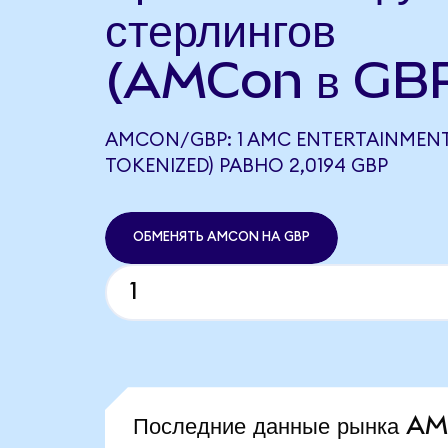
стерлингов
(AMCon в GB
AMCON/GBP: 1 AMC ENTERTAINMEN
TOKENIZED) РАВНО 2,0194 GBP
ОБМЕНЯТЬ AMCON НА GBP
Последние данные рынка A