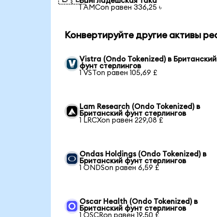
Бангладешская така
1 AMCon равен 336,25 ৳
Конвертируйте другие активы ре
Vistra (Ondo Tokenized) в Британский
фунт стерлингов
1 VSTon равен 105,69 £
Lam Research (Ondo Tokenized) в
Британский фунт стерлингов
1 LRCXon равен 229,08 £
Ondas Holdings (Ondo Tokenized) в
Британский фунт стерлингов
1 ONDSon равен 6,59 £
Oscar Health (Ondo Tokenized) в
Британский фунт стерлингов
1 OSCRon равен 19,50 £