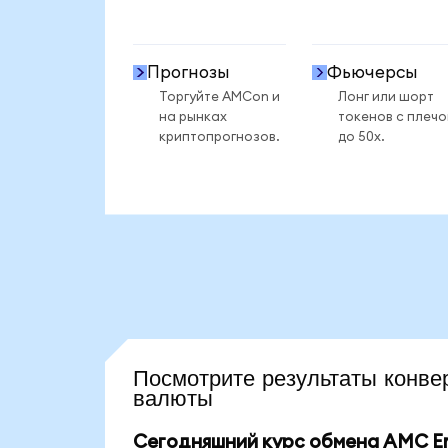
Прогнозы
Фьючерсы
Торгуйте AMCon и
Лонг или шорт
на рынках
токенов с плеч
криптопрогнозов.
до 50x.
Посмотрите результаты кон
валюты
Сегодняшний курс обмена AMC Ent