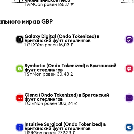
Филиппинское песо
1 AMCon равен 165,17 ₱
ального мира в GBP
Galaxy Digital (Ondo Tokenized) в
Британский фунт стерлингов
1 GLXYon равен 15,03 £
Symbotic (Ondo Tokenized) в Британский
фунт стерлингов
1 SYMon равен 30,43 £
Ciena (Ondo Tokenized) в Британский
фунт стерлингов
1 CIENon равен 303,24 £
Intuitive Surgical (Ondo Tokenized) в
Британский фунт стерлингов
1 ISRGon равен 279,23 £