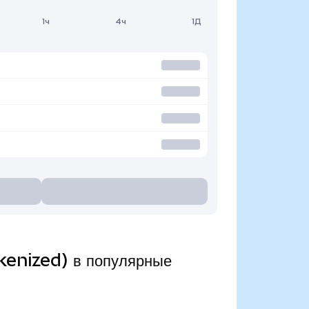
1ч
4ч
1Д
enized) в популярные