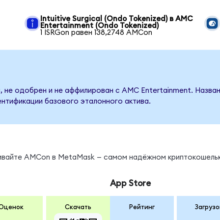
C
Intuitive Surgical (Ondo Tokenized) в AMC
Entertainment (Ondo Tokenized)
1 ISRGon равен 138,2748 AMCon
, не одобрен и не аффилирован с AMC Entertainment. Назва
ентификации базового эталонного актива.
ы
нивайте AMCon в MetaMask — самом надёжном криптокошельк
App Store
Оценок
Скачать
Рейтинг
Загрузо