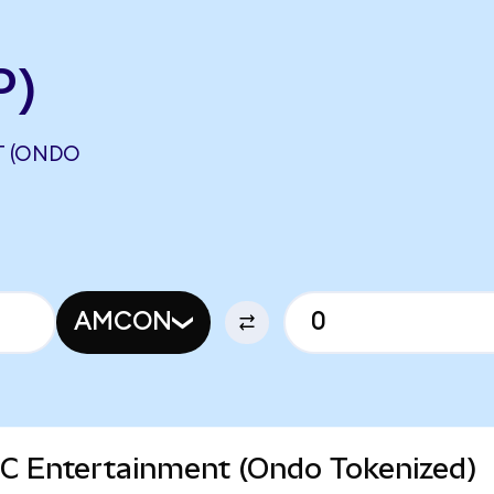
P)
T (ONDO
AMCON
MC Entertainment (Ondo Tokenized)