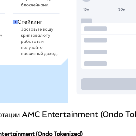
блокчейнами.
15м
30м
Стейкинг
Заставьте вашу
ом
криптовалюту
работать и
получайте
пассивный доход.
вертации AMC Entertainment (Ondo Tok
ertainment (Ondo Tokenized)