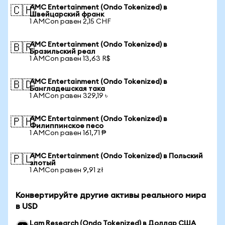
AMC Entertainment (Ondo Tokenized) в
🇨🇭
Швейцарский франк
1 AMCon равен 2,15 CHF
AMC Entertainment (Ondo Tokenized) в
🇧🇷
Бразильский реал
1 AMCon равен 13,63 R$
AMC Entertainment (Ondo Tokenized) в
🇧🇩
Бангладешская така
1 AMCon равен 329,19 ৳
AMC Entertainment (Ondo Tokenized) в
🇵🇭
Филиппинское песо
1 AMCon равен 161,71 ₱
AMC Entertainment (Ondo Tokenized) в Польский
🇵🇱
злотый
1 AMCon равен 9,91 zł
Конвертируйте другие активы реального мира
в USD
Lam Research (Ondo Tokenized) в Доллар США