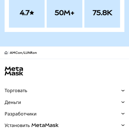
4.7
50M+
75.8K
AMCon/LUNRon
Нижний колонтитул сайта MetaMask
Торговать
Торговля
Деньги
Swaps
Покупайте
Разработчики
Прогнозы
НОВИНКА
Карта
Документация для разработчиков
Установить MetaMask
Перпы
НОВИНКА
mUSD
НОВИНКА