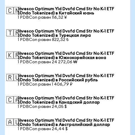
Invesco Optimum Yld Dvsfd Cmd Str No K-1 ETF
🇨🇳
(Ondo Tokenized) в Китайский юань
1 PDBCon равен 116,32 ¥
Invesco Optimum Yld Dvsfd Cmd Str No K-1 ETF
🇹🇷
(Ondo Tokenized) в Турецкая лира
1 PDBCon равен 822,32 ₺
Invesco Optimum Yld Dvsfd Cmd Str No K-1 ETF
🇰🇷
(Ondo Tokenized) в Южнокорейская вона
1 PDBCon равен 24 272,06 ₩
Invesco Optimum Yld Dvsfd Cmd Str No K-1 ETF
🇷🇺
(Ondo Tokenized) в Российский рубль
1 PDBCon равен 1 406,79 ₽
Invesco Optimum Yld Dvsfd Cmd Str No K-1 ETF
🇨🇦
(Ondo Tokenized) в Канадский доллар
1 PDBCon равен 24,05 $
Invesco Optimum Yld Dvsfd Cmd Str No K-1 ETF
🇦🇺
(Ondo Tokenized) в Австралийский доллар
1 PDBCon равен 24,44 $