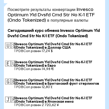
Посмотрите результаты конвертации Invesco
Optimum Yld Dvsfd Cmd Str No K-1 ETF
(Ondo Tokenized) в популярные валюты
Сегодняшний курс обмена Invesco Optimum Yld
Dvsfd Cmd Str No K-1 ETF (Ondo Tokenized)
Invesco Optimum Yld Dvsfd Cmd Str No K-1 ETF
🇺🇸
(Ondo Tokenized) в Доллар США
1 PDBCon равен 17,24 $
Invesco Optimum Yld Dvsfd Cmd Str No K-1 ETF
🇪🇺
(Ondo Tokenized) в Евро
1 PDBCon равен 14,98 €
Invesco Optimum Yld Dvsfd Cmd Str No K-1 ETF
🇬🇧
(Ondo Tokenized) в Британский фунт стерлингов
1 PDBCon равен 12,80 £
Invesco Optimum Yld Dvsfd Cmd Str No K-1 ETF
🇯🇵
(Ondo Tokenized) в Японская иена
1 PDBCon равен 2 720,62 ¥