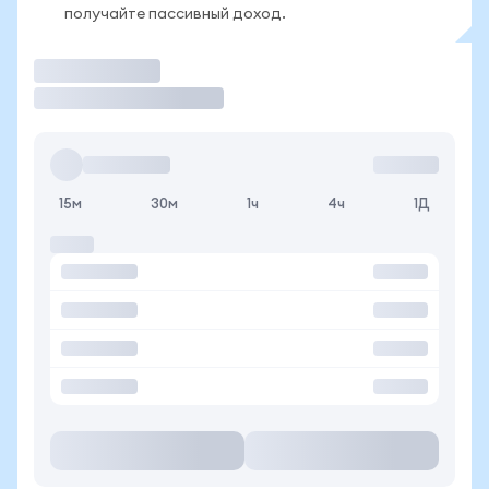
получайте пассивный доход.
Торговать
15м
30м
1ч
4ч
1Д