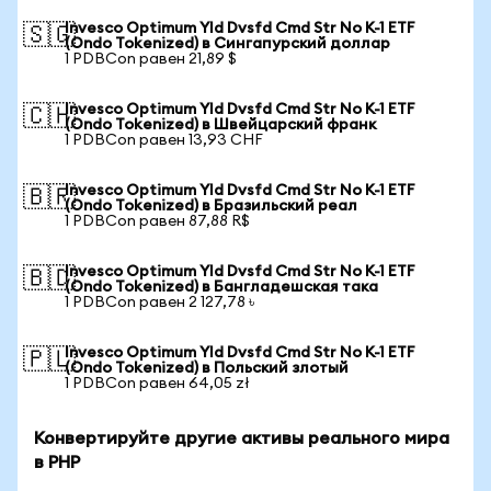
Invesco Optimum Yld Dvsfd Cmd Str No K-1 ETF
🇸🇬
(Ondo Tokenized) в Сингапурский доллар
1 PDBCon равен 21,89 $
Invesco Optimum Yld Dvsfd Cmd Str No K-1 ETF
🇨🇭
(Ondo Tokenized) в Швейцарский франк
1 PDBCon равен 13,93 CHF
Invesco Optimum Yld Dvsfd Cmd Str No K-1 ETF
🇧🇷
(Ondo Tokenized) в Бразильский реал
1 PDBCon равен 87,88 R$
Invesco Optimum Yld Dvsfd Cmd Str No K-1 ETF
🇧🇩
(Ondo Tokenized) в Бангладешская така
1 PDBCon равен 2 127,78 ৳
Invesco Optimum Yld Dvsfd Cmd Str No K-1 ETF
🇵🇱
(Ondo Tokenized) в Польский злотый
1 PDBCon равен 64,05 zł
Конвертируйте другие активы реального мира
в PHP