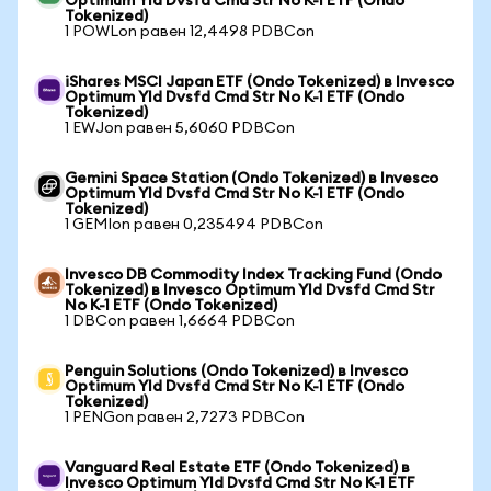
Optimum Yld Dvsfd Cmd Str No K-1 ETF (Ondo
Tokenized)
1 POWLon равен 12,4498 PDBCon
iShares MSCI Japan ETF (Ondo Tokenized) в Invesco
Optimum Yld Dvsfd Cmd Str No K-1 ETF (Ondo
Tokenized)
1 EWJon равен 5,6060 PDBCon
Gemini Space Station (Ondo Tokenized) в Invesco
Optimum Yld Dvsfd Cmd Str No K-1 ETF (Ondo
Tokenized)
1 GEMIon равен 0,235494 PDBCon
Invesco DB Commodity Index Tracking Fund (Ondo
Tokenized) в Invesco Optimum Yld Dvsfd Cmd Str
No K-1 ETF (Ondo Tokenized)
1 DBCon равен 1,6664 PDBCon
Penguin Solutions (Ondo Tokenized) в Invesco
Optimum Yld Dvsfd Cmd Str No K-1 ETF (Ondo
Tokenized)
1 PENGon равен 2,7273 PDBCon
Vanguard Real Estate ETF (Ondo Tokenized) в
Invesco Optimum Yld Dvsfd Cmd Str No K-1 ETF