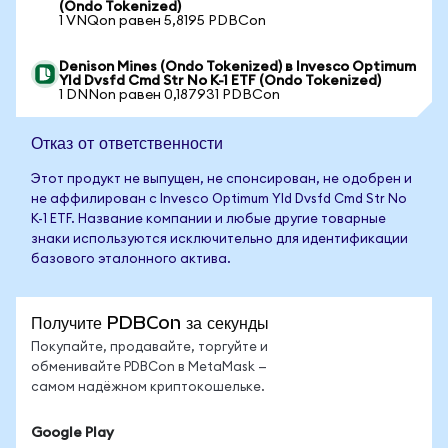
(Ondo Tokenized)
1 VNQon равен 5,8195 PDBCon
Denison Mines (Ondo Tokenized) в Invesco Optimum
Yld Dvsfd Cmd Str No K-1 ETF (Ondo Tokenized)
1 DNNon равен 0,187931 PDBCon
Отказ от ответственности
Этот продукт не выпущен, не спонсирован, не одобрен и
не аффилирован с Invesco Optimum Yld Dvsfd Cmd Str No
K-1 ETF. Название компании и любые другие товарные
знаки используются исключительно для идентификации
базового эталонного актива.
Получите PDBCon за секунды
Покупайте, продавайте, торгуйте и
обменивайте PDBCon в MetaMask —
самом надёжном криптокошельке.
Google Play