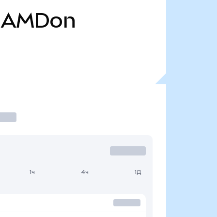
AMDon
1ч
4ч
1Д