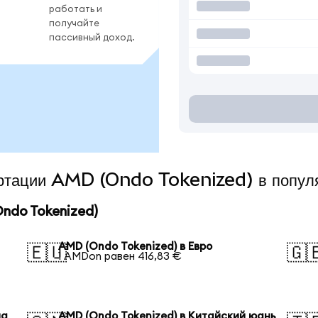
работать и
получайте
пассивный доход.
вертации AMD (Ondo Tokenized) в попул
ndo Tokenized)
AMD (Ondo Tokenized) в Евро
🇪🇺
🇬
1 AMDon равен 416,83 €
на
AMD (Ondo Tokenized) в Китайский юань