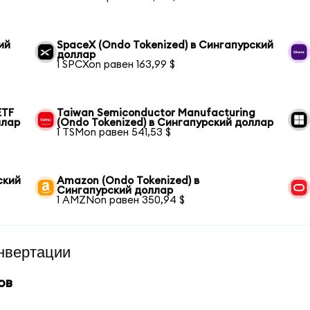
ий
SpaceX (Ondo Tokenized) в Сингапурский
доллар
1 SPCXon равен 163,99 $
ETF
Taiwan Semiconductor Manufacturing
ллар
(Ondo Tokenized) в Сингапурский доллар
1 TSMon равен 541,53 $
ский
Amazon (Ondo Tokenized) в
Сингапурский доллар
1 AMZNon равен 350,94 $
нвертации
ов