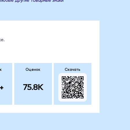
 любые другие товарные знаки
е.
к
Оценок
Скачать
+
75.8K