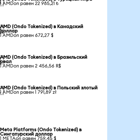

1 AMDon равен 22 985,21 ₺
AMD (Ondo Tokenized) в Канадский

доллар
1 AMDon равен 672,27 $
AMD (Ondo Tokenized) в Бразильский

реал
1 AMDon равен 2 456,56 R$
AMD (Ondo Tokenized) в Польский злотый

1 AMDon равен 1 791,89 zł
Meta Platforms (Ondo Tokenized) в
Сингапурский доллар
1 METAon равен 759,45 $