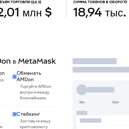
БЪЕМ ТОРГОВЛИ
(24 Ч)
СУММА ТОКЕНОВ В ОБОРОТЕ
2,01 млн $
18,94 тыс.
MDon в MetaMask
Торговать
on
Обменять
AMDon
on
Торгуйте AMDon
внутри и между
блокчейнами.
15м
30м
Стейкинг
Заставьте вашу
ом
криптовалюту