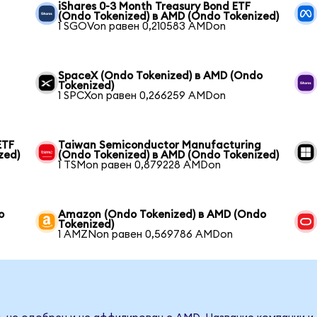
iShares 0-3 Month Treasury Bond ETF
(Ondo Tokenized) в AMD (Ondo Tokenized)
1 SGOVon равен 0,210583 AMDon
SpaceX (Ondo Tokenized) в AMD (Ondo
Tokenized)
1 SPCXon равен 0,266259 AMDon
ETF
Taiwan Semiconductor Manufacturing
zed)
(Ondo Tokenized) в AMD (Ondo Tokenized)
1 TSMon равен 0,879228 AMDon
o
Amazon (Ondo Tokenized) в AMD (Ondo
Tokenized)
1 AMZNon равен 0,569786 AMDon