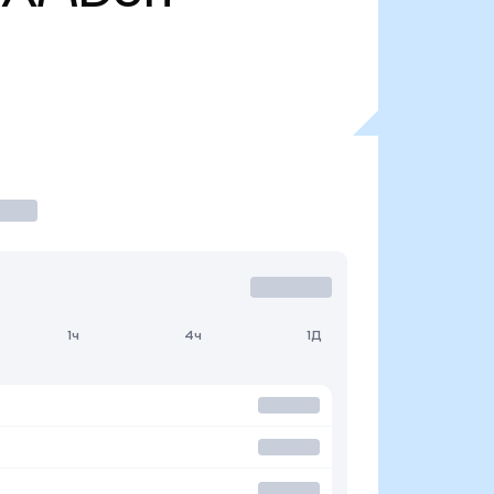
1ч
4ч
1Д