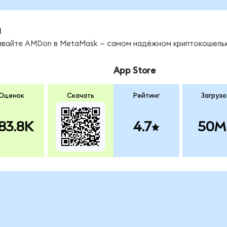
ы
нивайте AMDon в MetaMask — самом надёжном криптокошельк
App Store
Оценок
Скачать
Рейтинг
Загрузо
83.8K
4.7
50M