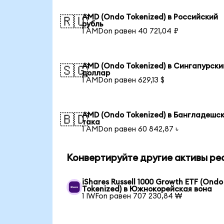
AMD (Ondo Tokenized) в Российский
🇷🇺
рубль
1 AMDon равен 40 721,04 ₽
AMD (Ondo Tokenized) в Сингапурски
🇸🇬
доллар
1 AMDon равен 629,13 $
AMD (Ondo Tokenized) в Бангладешс
🇧🇩
така
1 AMDon равен 60 842,87 ৳
Конвертируйте другие активы ре
iShares Russell 1000 Growth ETF (Ondo
Tokenized) в Южнокорейская вона
1 IWFon равен 707 230,84 ₩