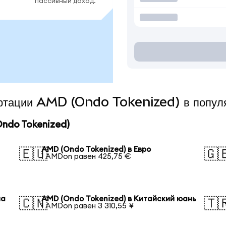
пассивный доход.
вертации AMD (Ondo Tokenized) в попул
ndo Tokenized)
AMD (Ondo Tokenized) в Евро
🇪🇺
🇬
1 AMDon равен 425,75 €
на
AMD (Ondo Tokenized) в Китайский юань
🇨🇳
🇹
1 AMDon равен 3 310,55 ¥