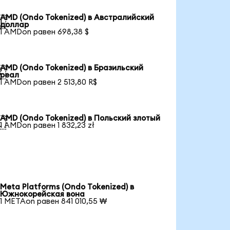
AMD (Ondo Tokenized) в Австралийский

доллар
1 AMDon равен 698,38 $
AMD (Ondo Tokenized) в Бразильский

реал
1 AMDon равен 2 513,80 R$
AMD (Ondo Tokenized) в Польский злотый

1 AMDon равен 1 832,23 zł
Meta Platforms (Ondo Tokenized) в
Южнокорейская вона
1 METAon равен 841 010,55 ₩