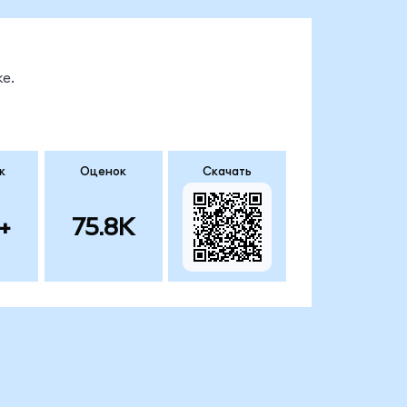
е.
к
Оценок
Скачать
+
75.8K