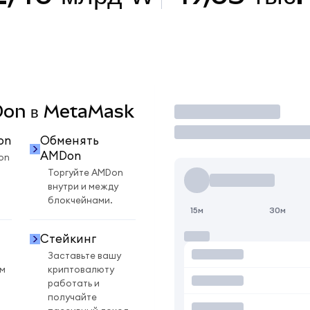
MDon в MetaMask
Торговать
on
Обменять
AMDon
on
Торгуйте AMDon
внутри и между
блокчейнами.
15м
30м
Стейкинг
Заставьте вашу
ом
криптовалюту
работать и
получайте