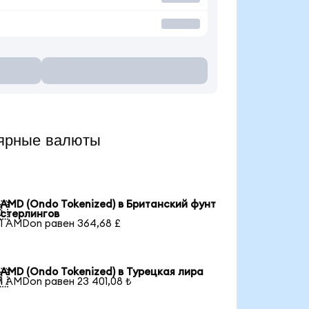
ярные валюты
AMD (Ondo Tokenized) в Британский фунт

стерлингов
1 AMDon равен 364,68 £
AMD (Ondo Tokenized) в Турецкая лира

1 AMDon равен 23 401,08 ₺