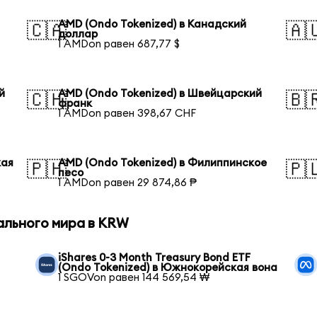
AMD (Ondo Tokenized) в Канадский
🇨🇦
🇦
доллар
1 AMDon равен 687,77 $
й
AMD (Ondo Tokenized) в Швейцарский
🇨🇭
🇧
франк
1 AMDon равен 398,67 CHF
кая
AMD (Ondo Tokenized) в Филиппинское
🇵🇭
🇵
песо
1 AMDon равен 29 874,86 ₱
ального мира в KRW
iShares 0-3 Month Treasury Bond ETF
(Ondo Tokenized) в Южнокорейская вона
1 SGOVon равен 144 569,54 ₩