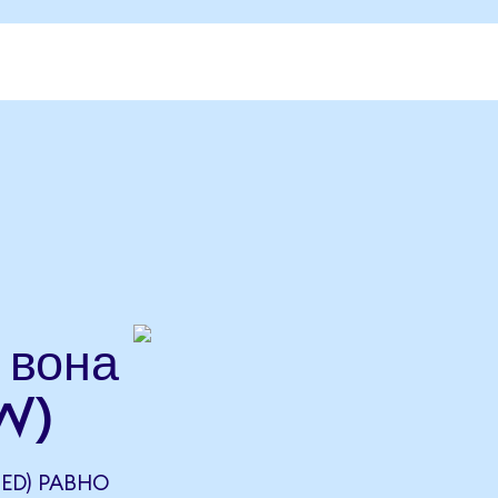
 вона
W)
ED) РАВНО