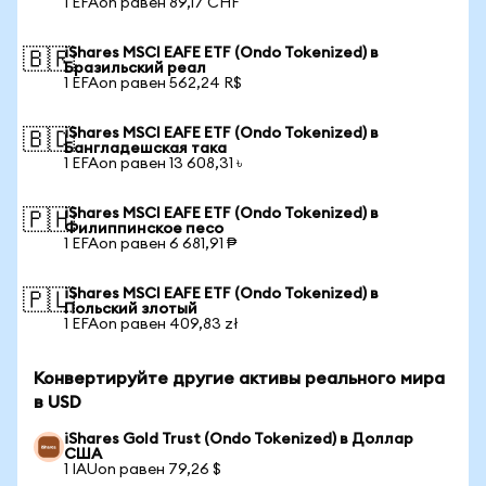
1 EFAon равен 89,17 CHF
iShares MSCI EAFE ETF (Ondo Tokenized) в
🇧🇷
Бразильский реал
1 EFAon равен 562,24 R$
iShares MSCI EAFE ETF (Ondo Tokenized) в
🇧🇩
Бангладешская така
1 EFAon равен 13 608,31 ৳
iShares MSCI EAFE ETF (Ondo Tokenized) в
🇵🇭
Филиппинское песо
1 EFAon равен 6 681,91 ₱
iShares MSCI EAFE ETF (Ondo Tokenized) в
🇵🇱
Польский злотый
1 EFAon равен 409,83 zł
Конвертируйте другие активы реального мира
в USD
iShares Gold Trust (Ondo Tokenized) в Доллар
США
1 IAUon равен 79,26 $