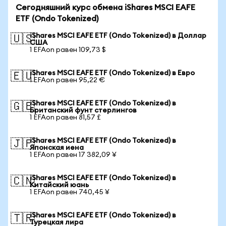
Сегодняшний курс обмена iShares MSCI EAFE
ETF (Ondo Tokenized)
iShares MSCI EAFE ETF (Ondo Tokenized) в Доллар
🇺🇸
США
1 EFAon равен 109,73 $
iShares MSCI EAFE ETF (Ondo Tokenized) в Евро
🇪🇺
1 EFAon равен 95,22 €
iShares MSCI EAFE ETF (Ondo Tokenized) в
🇬🇧
Британский фунт стерлингов
1 EFAon равен 81,57 £
iShares MSCI EAFE ETF (Ondo Tokenized) в
🇯🇵
Японская иена
1 EFAon равен 17 382,09 ¥
iShares MSCI EAFE ETF (Ondo Tokenized) в
🇨🇳
Китайский юань
1 EFAon равен 740,45 ¥
iShares MSCI EAFE ETF (Ondo Tokenized) в
🇹🇷
Турецкая лира