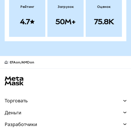
Рейтинг
Загрузок
Оценок
4.7
50M+
75.8K
EFAon/AMDon
Нижний колонтитул сайта MetaMask
Торговать
Торговля
Деньги
Swaps
Покупайте
Разработчики
Прогнозы
НОВИНКА
Карта
Документация для разработчиков