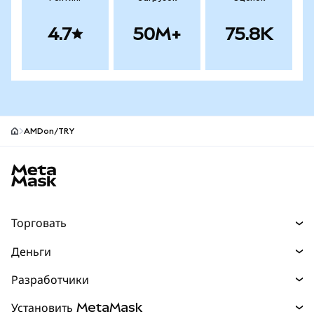
4.7
50M+
75.8K
AMDon/TRY
Нижний колонтитул сайта MetaMask
Торговать
Торговля
Деньги
Swaps
Покупайте
Разработчики
Прогнозы
НОВИНКА
Карта
Документация для разработчиков
Установить MetaMask
Перпы
НОВИНКА