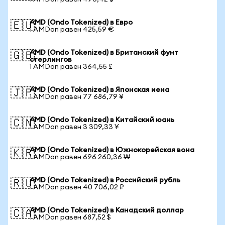
AMD (Ondo Tokenized) в Евро
🇪🇺
1 AMDon равен 425,59 €
AMD (Ondo Tokenized) в Британский фунт
🇬🇧
стерлингов
1 AMDon равен 364,55 £
AMD (Ondo Tokenized) в Японская иена
🇯🇵
1 AMDon равен 77 686,79 ¥
AMD (Ondo Tokenized) в Китайский юань
🇨🇳
1 AMDon равен 3 309,33 ¥
AMD (Ondo Tokenized) в Южнокорейская вона
🇰🇷
1 AMDon равен 696 260,36 ₩
AMD (Ondo Tokenized) в Российский рубль
🇷🇺
1 AMDon равен 40 706,02 ₽
AMD (Ondo Tokenized) в Канадский доллар
🇨🇦
1 AMDon равен 687,52 $