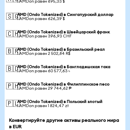
1 AMDon равен 695,33 $
AMD (Ondo Tokenized) в Сингапурский доллар
🇸🇬
1 AMDon равен 626,39 $
AMD (Ondo Tokenized) в Швейцарский франк
🇨🇭
1 AMDon равен 396,93 CHF
AMD (Ondo Tokenized) в Бразильский реал
🇧🇷
1 AMDon равен 2 502,84 R$
AMD (Ondo Tokenized) в Бангладешская така
🇧🇩
1 AMDon равен 60 577,63 ৳
AMD (Ondo Tokenized) в Филиппинское песо
🇵🇭
1 AMDon равен 29 744,62 ₱
AMD (Ondo Tokenized) в Польский злотый
🇵🇱
1 AMDon равен 1 824,47 zł
Конвертируйте другие активы реального мира
в EUR