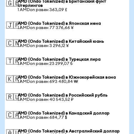
AMD (Ondo Tokenized) в Британский фунт
🇬🇧
стерлингов
1 AMDon равен 363,09 £
AMD (Ondo Tokenized) в Японская иена
🇯🇵
1 AMDon равен 77 376,66 ¥
AMD (Ondo Tokenized) в Китайский юань
🇨🇳
1 AMDon равен 3 296,12 ¥
AMD (Ondo Tokenized) в Турецкая лира
🇹🇷
1 AMDon равен 23 299,07 ₺
AMD (Ondo Tokenized) в Южнокорейская вона
🇰🇷
1 AMDon равен 693 480,84 ₩
AMD (Ondo Tokenized) в Российский рубль
🇷🇺
1 AMDon равен 40 543,52 ₽
AMD (Ondo Tokenized) в Канадский доллар
🇨🇦
1 AMDon равен 684,77 $
AMD (Ondo Tokenized) в Австралийский доллар
🇦🇺