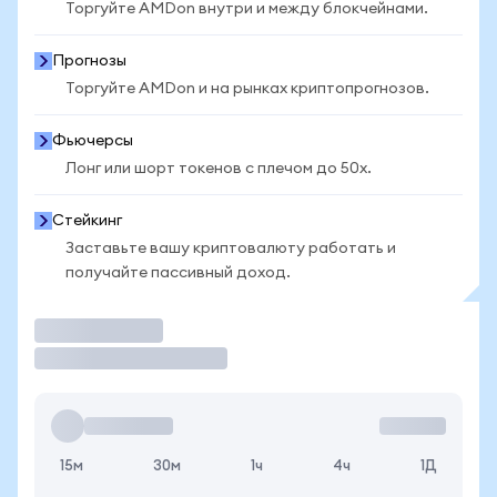
Торгуйте AMDon внутри и между блокчейнами.
Прогнозы
Торгуйте AMDon и на рынках криптопрогнозов.
Фьючерсы
Лонг или шорт токенов с плечом до 50x.
Стейкинг
Заставьте вашу криптовалюту работать и
получайте пассивный доход.
Торговать
15м
30м
1ч
4ч
1Д