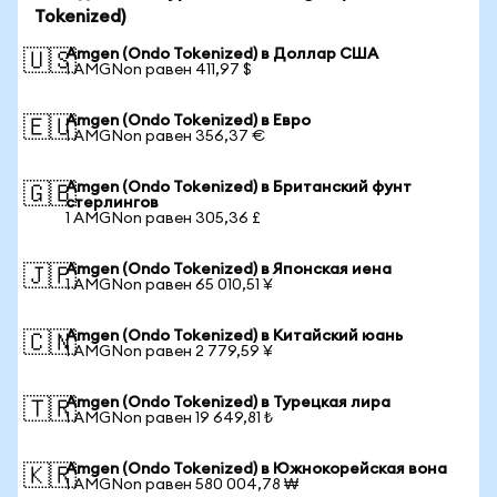
Tokenized)
Amgen (Ondo Tokenized) в Доллар США
🇺🇸
1 AMGNon равен 411,97 $
Amgen (Ondo Tokenized) в Евро
🇪🇺
1 AMGNon равен 356,37 €
Amgen (Ondo Tokenized) в Британский фунт
🇬🇧
стерлингов
1 AMGNon равен 305,36 £
Amgen (Ondo Tokenized) в Японская иена
🇯🇵
1 AMGNon равен 65 010,51 ¥
Amgen (Ondo Tokenized) в Китайский юань
🇨🇳
1 AMGNon равен 2 779,59 ¥
Amgen (Ondo Tokenized) в Турецкая лира
🇹🇷
1 AMGNon равен 19 649,81 ₺
Amgen (Ondo Tokenized) в Южнокорейская вона
🇰🇷
1 AMGNon равен 580 004,78 ₩