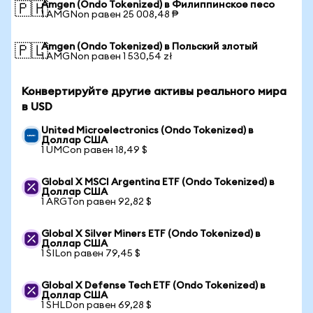
Amgen (Ondo Tokenized) в Филиппинское песо
🇵🇭
1 AMGNon равен 25 008,48 ₱
Amgen (Ondo Tokenized) в Польский злотый
🇵🇱
1 AMGNon равен 1 530,54 zł
Конвертируйте другие активы реального мира
в USD
United Microelectronics (Ondo Tokenized) в
Доллар США
1 UMCon равен 18,49 $
Global X MSCI Argentina ETF (Ondo Tokenized) в
Доллар США
1 ARGTon равен 92,82 $
Global X Silver Miners ETF (Ondo Tokenized) в
Доллар США
1 SILon равен 79,45 $
Global X Defense Tech ETF (Ondo Tokenized) в
Доллар США
1 SHLDon равен 69,28 $