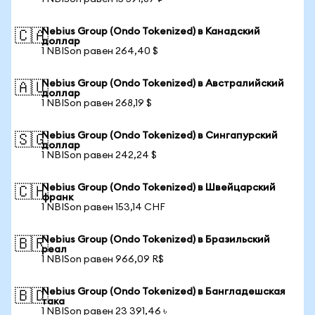
Nebius Group (Ondo Tokenized) в Канадский
🇨🇦
доллар
1 NBISon равен 264,40 $
Nebius Group (Ondo Tokenized) в Австралийский
🇦🇺
доллар
1 NBISon равен 268,19 $
Nebius Group (Ondo Tokenized) в Сингапурский
🇸🇬
доллар
1 NBISon равен 242,24 $
Nebius Group (Ondo Tokenized) в Швейцарский
🇨🇭
франк
1 NBISon равен 153,14 CHF
Nebius Group (Ondo Tokenized) в Бразильский
🇧🇷
реал
1 NBISon равен 966,09 R$
Nebius Group (Ondo Tokenized) в Бангладешская
🇧🇩
така
1 NBISon равен 23 391,46 ৳