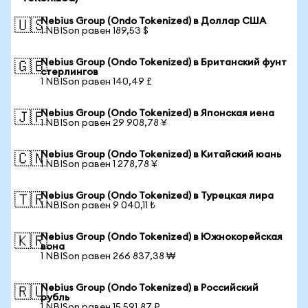
Nebius Group (Ondo Tokenized) в Доллар США
🇺🇸
1 NBISon равен 189,53 $
Nebius Group (Ondo Tokenized) в Британский фунт
🇬🇧
стерлингов
1 NBISon равен 140,49 £
Nebius Group (Ondo Tokenized) в Японская иена
🇯🇵
1 NBISon равен 29 908,78 ¥
Nebius Group (Ondo Tokenized) в Китайский юань
🇨🇳
1 NBISon равен 1 278,78 ¥
Nebius Group (Ondo Tokenized) в Турецкая лира
🇹🇷
1 NBISon равен 9 040,11 ₺
Nebius Group (Ondo Tokenized) в Южнокорейская
🇰🇷
вона
1 NBISon равен 266 837,38 ₩
Nebius Group (Ondo Tokenized) в Российский
🇷🇺
рубль
1 NBISon равен 15 591,87 ₽