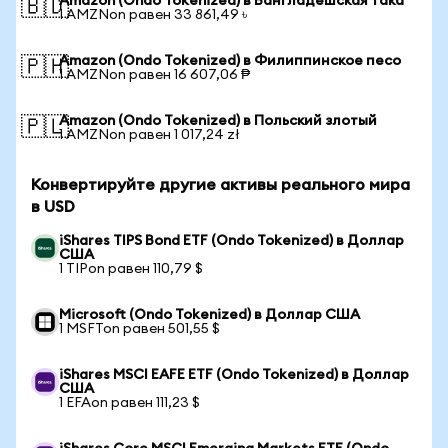
Amazon (Ondo Tokenized) в Бангладешская така
🇧🇩
1 AMZNon равен 33 861,49 ৳
Amazon (Ondo Tokenized) в Филиппинское песо
🇵🇭
1 AMZNon равен 16 607,06 ₱
Amazon (Ondo Tokenized) в Польский злотый
🇵🇱
1 AMZNon равен 1 017,24 zł
Конвертируйте другие активы реального мира
в USD
iShares TIPS Bond ETF (Ondo Tokenized) в Доллар
США
1 TIPon равен 110,79 $
Microsoft (Ondo Tokenized) в Доллар США
1 MSFTon равен 501,55 $
iShares MSCI EAFE ETF (Ondo Tokenized) в Доллар
США
1 EFAon равен 111,23 $