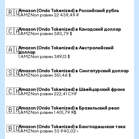
Amazon (Ondo Tokenized) в Российский рубль
🇷🇺
1 AMZNon равен 22 439,49 ₽
Amazon (Ondo Tokenized) в Канадский доллар
🇨🇦
1 AMZNon равен 383,79 $
Amazon (Ondo Tokenized) в Австралийский
🇦🇺
доллар
1 AMZNon равен 389,13 $
Amazon (Ondo Tokenized) в Сингапурский доллар
🇸🇬
1 AMZNon равен 351,46 $
Amazon (Ondo Tokenized) в Швейцарский франк
🇨🇭
1 AMZNon равен 222,41 CHF
Amazon (Ondo Tokenized) в Бразильский реал
🇧🇷
1 AMZNon равен 1 401,79 R$
Amazon (Ondo Tokenized) в Бангладешская така
🇧🇩
1 AMZNon равен 33 940,02 ৳