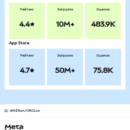
Рейтинг
Загрузок
Оценок
4.4
10M+
483.9K
App Store
Рейтинг
Загрузок
Оценок
4.7
50M+
75.8K
AMZNon/ORCLon
Нижний колонтитул сайта MetaMask