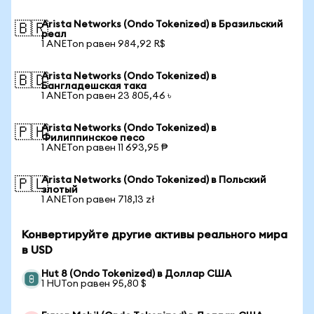
Arista Networks (Ondo Tokenized) в Бразильский
🇧🇷
реал
1 ANETon равен 984,92 R$
Arista Networks (Ondo Tokenized) в
🇧🇩
Бангладешская така
1 ANETon равен 23 805,46 ৳
Arista Networks (Ondo Tokenized) в
🇵🇭
Филиппинское песо
1 ANETon равен 11 693,95 ₱
Arista Networks (Ondo Tokenized) в Польский
🇵🇱
злотый
1 ANETon равен 718,13 zł
Конвертируйте другие активы реального мира
в USD
Hut 8 (Ondo Tokenized) в Доллар США
1 HUTon равен 95,80 $