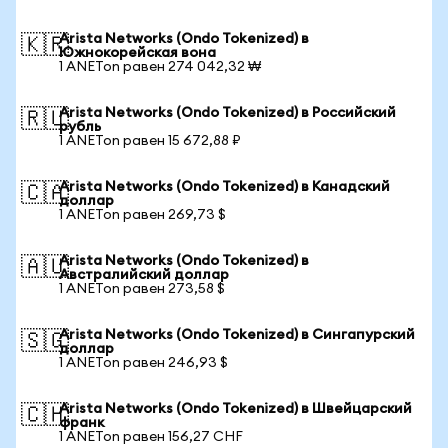
Arista Networks (Ondo Tokenized) в
🇰🇷
Южнокорейская вона
1 ANETon равен 274 042,32 ₩
Arista Networks (Ondo Tokenized) в Российский
🇷🇺
рубль
1 ANETon равен 15 672,88 ₽
Arista Networks (Ondo Tokenized) в Канадский
🇨🇦
доллар
1 ANETon равен 269,73 $
Arista Networks (Ondo Tokenized) в
🇦🇺
Австралийский доллар
1 ANETon равен 273,58 $
Arista Networks (Ondo Tokenized) в Сингапурский
🇸🇬
доллар
1 ANETon равен 246,93 $
Arista Networks (Ondo Tokenized) в Швейцарский
🇨🇭
франк
1 ANETon равен 156,27 CHF