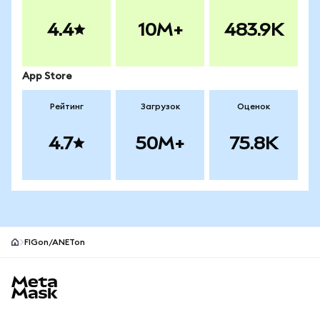
4.4
10M+
483.9K
App Store
Рейтинг
Загрузок
Оценок
4.7
50M+
75.8K
FIGon/ANETon
Нижний колонтитул сайта MetaMask