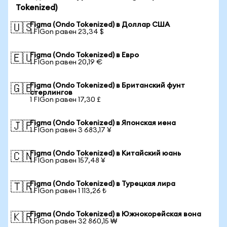
Tokenized)
Figma (Ondo Tokenized) в Доллар США
🇺🇸
1 FIGon равен 23,34 $
Figma (Ondo Tokenized) в Евро
🇪🇺
1 FIGon равен 20,19 €
Figma (Ondo Tokenized) в Британский фунт
🇬🇧
стерлингов
1 FIGon равен 17,30 £
Figma (Ondo Tokenized) в Японская иена
🇯🇵
1 FIGon равен 3 683,17 ¥
Figma (Ondo Tokenized) в Китайский юань
🇨🇳
1 FIGon равен 157,48 ¥
Figma (Ondo Tokenized) в Турецкая лира
🇹🇷
1 FIGon равен 1 113,26 ₺
Figma (Ondo Tokenized) в Южнокорейская вона
🇰🇷
1 FIGon равен 32 860,15 ₩