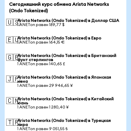
Сегодняшний курс обмена Arista Networks
(Ondo Tokenized)
Arista Networks (Ondo Tokenized) в Доллар США
🇺🇸
1 ANETon равен 189,77 $
Arista Networks (Ondo Tokenized) в Евро
🇪🇺
1 ANETon равен 164,15 €
Arista Networks (Ondo Tokenized) в Британский
🇬🇧
фунт стерлингов
1 ANETon равен 140,65 £
Arista Networks (Ondo Tokenized) в Японская
🇯🇵
иена
1 ANETon равен 29 946,65 ¥
Arista Networks (Ondo Tokenized) в Китайский
🇨🇳
юань
1 ANETon равен 1 280,40 ¥
Arista Networks (Ondo Tokenized) в Турецкая
🇹🇷
лира
1 ANETon равен 9 051,55 ₺