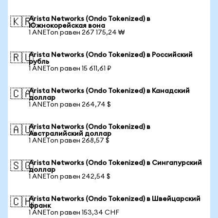
Arista Networks (Ondo Tokenized) в
🇰🇷
Южнокорейская вона
1 ANETon равен 267 175,24 ₩
Arista Networks (Ondo Tokenized) в Российский
🇷🇺
рубль
1 ANETon равен 15 611,61 ₽
Arista Networks (Ondo Tokenized) в Канадский
🇨🇦
доллар
1 ANETon равен 264,74 $
Arista Networks (Ondo Tokenized) в
🇦🇺
Австралийский доллар
1 ANETon равен 268,57 $
Arista Networks (Ondo Tokenized) в Сингапурский
🇸🇬
доллар
1 ANETon равен 242,54 $
Arista Networks (Ondo Tokenized) в Швейцарский
🇨🇭
франк
1 ANETon равен 153,34 CHF