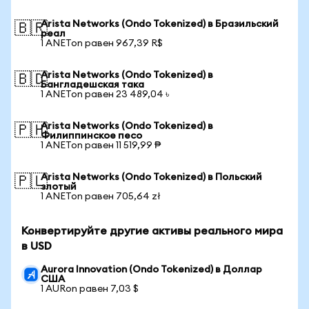
Arista Networks (Ondo Tokenized) в Бразильский
🇧🇷
реал
1 ANETon равен 967,39 R$
Arista Networks (Ondo Tokenized) в
🇧🇩
Бангладешская така
1 ANETon равен 23 489,04 ৳
Arista Networks (Ondo Tokenized) в
🇵🇭
Филиппинское песо
1 ANETon равен 11 519,99 ₱
Arista Networks (Ondo Tokenized) в Польский
🇵🇱
злотый
1 ANETon равен 705,64 zł
Конвертируйте другие активы реального мира
в USD
Aurora Innovation (Ondo Tokenized) в Доллар
США
1 AURon равен 7,03 $