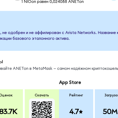
1 NIOon равен 0,024088 ANETon
 не одобрен и не аффилирован с Arista Networks. Название
кации базового эталонного актива.
ы
нивайте ANETon в MetaMask — самом надёжном криптокошель
App Store
Оценок
Скачать
Рейтинг
Загрузо
83.7K
4.7
50M