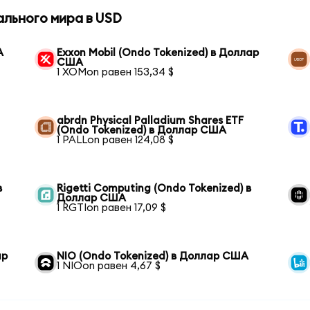
ального мира в USD
А
Exxon Mobil (Ondo Tokenized) в Доллар
США
1 XOMon равен 153,34 $
abrdn Physical Palladium Shares ETF
(Ondo Tokenized) в Доллар США
1 PALLon равен 124,08 $
в
Rigetti Computing (Ondo Tokenized) в
Доллар США
1 RGTIon равен 17,09 $
ар
NIO (Ondo Tokenized) в Доллар США
1 NIOon равен 4,67 $