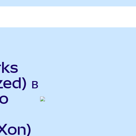
rks
ed) в
o
Xon)