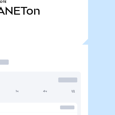
ОТЕ
ANETon
1ч
4ч
1Д