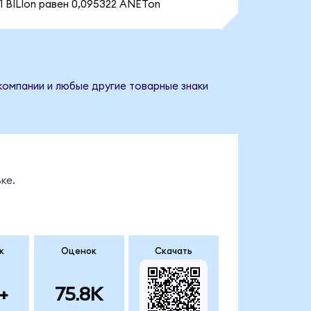
1 BILIon равен 0,095322 ANETon
 компании и любые другие товарные знаки
ке.
к
Оценок
Скачать
+
75.8K