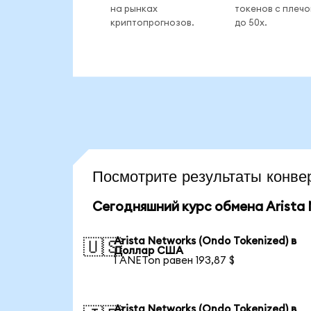
на рынках
токенов с плеч
криптопрогнозов.
до 50x.
Посмотрите результаты кон
Сегодняшний курс обмена Arista 
Arista Networks (Ondo Tokenized) в
🇺🇸
Доллар США
1 ANETon равен 193,87 $
Arista Networks (Ondo Tokenized) в