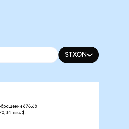
STXON
 обращении 878,68
0,34 тыс. $.