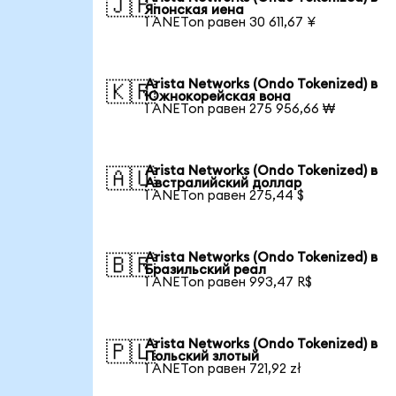
🇯🇵
Японская иена
1 ANETon равен 30 611,67 ¥
Arista Networks (Ondo Tokenized) в
🇰🇷
Южнокорейская вона
1 ANETon равен 275 956,66 ₩
Arista Networks (Ondo Tokenized) в
🇦🇺
Австралийский доллар
1 ANETon равен 275,44 $
Arista Networks (Ondo Tokenized) в
🇧🇷
Бразильский реал
1 ANETon равен 993,47 R$
Arista Networks (Ondo Tokenized) в
🇵🇱
Польский злотый
1 ANETon равен 721,92 zł