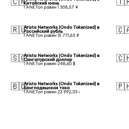
🇨🇳
🇹
Китайский юань
1 ANETon равен 1 308,57 ¥
Arista Networks (Ondo Tokenized) в
🇷🇺
🇨
Российский рубль
1 ANETon равен 15 771,63 ₽
Arista Networks (Ondo Tokenized) в
🇸🇬
🇨
Сингапурский доллар
1 ANETon равен 248,60 $
Arista Networks (Ondo Tokenized) в
🇧🇩
🇵
Бангладешская така
1 ANETon равен 23 992,33 ৳