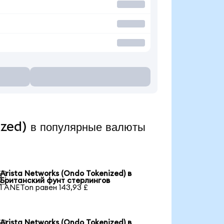
zed) в популярные валюты
Arista Networks (Ondo Tokenized) в

Британский фунт стерлингов
1 ANETon равен 143,93 £
Arista Networks (Ondo Tokenized) в