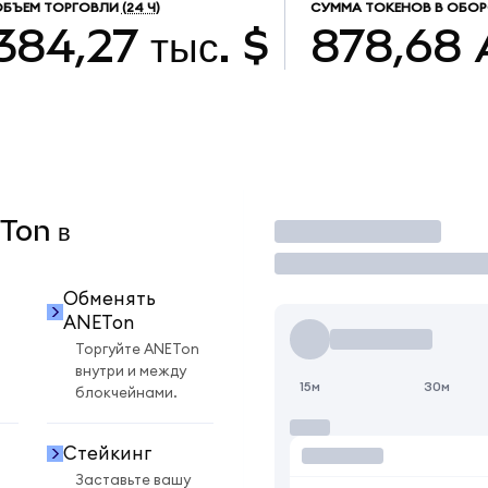
ОБЪЕМ ТОРГОВЛИ
(24 Ч)
СУММА ТОКЕНОВ В ОБОР
384,27 тыс. $
878,68
ETon в
Торговать
Обменять
ANETon
Торгуйте ANETon
внутри и между
15м
30м
блокчейнами.
Стейкинг
Заставьте вашу