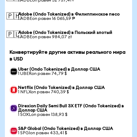
1 ADBEon равен 32 757,41 ৳
Adobe (Ondo Tokenized) в Филиппинское песо
🇵🇭
1 ADBEon равен 16 065,59 ₱
Adobe (Ondo Tokenized) в Польский злотый
🇵🇱
1 ADBEon равен 984,07 zł
Конвертируйте другие активы реального мира
в USD
Uber (Ondo Tokenized) в Доллар США
1 UBERon равен 74,79 $
Netflix (Ondo Tokenized) в Доллар США
1 NFLXon равен 740,39 $
Direxion Daily Semi Bull 3X ETF (Ondo Tokenized) в
Доллар США
1 SOXLon равен 138,93 $
S&P Global (Ondo Tokenized) в Доллар США
1 SPGIon равен 433,41 $