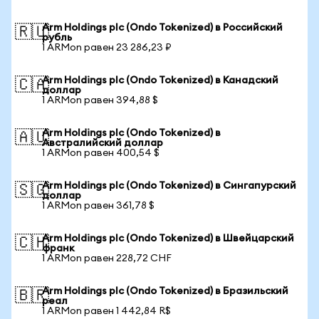
Arm Holdings plc (Ondo Tokenized) в Российский
🇷🇺
рубль
1 ARMon равен 23 286,23 ₽
Arm Holdings plc (Ondo Tokenized) в Канадский
🇨🇦
доллар
1 ARMon равен 394,88 $
Arm Holdings plc (Ondo Tokenized) в
🇦🇺
Австралийский доллар
1 ARMon равен 400,54 $
Arm Holdings plc (Ondo Tokenized) в Сингапурский
🇸🇬
доллар
1 ARMon равен 361,78 $
Arm Holdings plc (Ondo Tokenized) в Швейцарский
🇨🇭
франк
1 ARMon равен 228,72 CHF
Arm Holdings plc (Ondo Tokenized) в Бразильский
🇧🇷
реал
1 ARMon равен 1 442,84 R$