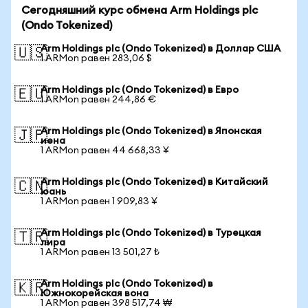
Сегодняшний курс обмена Arm Holdings plc
(Ondo Tokenized)
Arm Holdings plc (Ondo Tokenized) в Доллар США
🇺🇸
1 ARMon равен 283,06 $
Arm Holdings plc (Ondo Tokenized) в Евро
🇪🇺
1 ARMon равен 244,86 €
Arm Holdings plc (Ondo Tokenized) в Японская
🇯🇵
иена
1 ARMon равен 44 668,33 ¥
Arm Holdings plc (Ondo Tokenized) в Китайский
🇨🇳
юань
1 ARMon равен 1 909,83 ¥
Arm Holdings plc (Ondo Tokenized) в Турецкая
🇹🇷
лира
1 ARMon равен 13 501,27 ₺
Arm Holdings plc (Ondo Tokenized) в
🇰🇷
Южнокорейская вона
1 ARMon равен 398 517,74 ₩