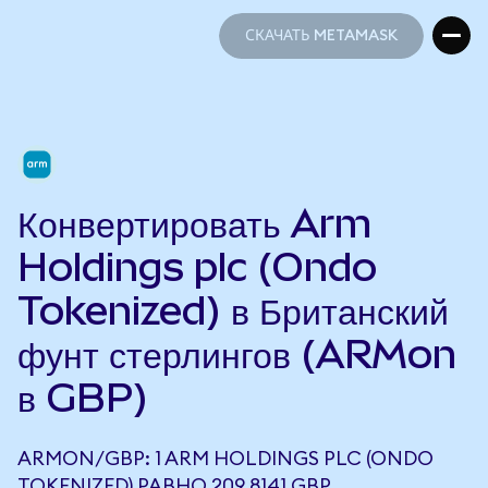
СКАЧАТЬ METAMASK
СКАЧАТЬ METAMASK
Конвертировать Arm
Holdings plc (Ondo
Tokenized) в Британский
фунт стерлингов (ARMon
в GBP)
ARMON/GBP: 1 ARM HOLDINGS PLC (ONDO
TOKENIZED) РАВНО 209,8141 GBP