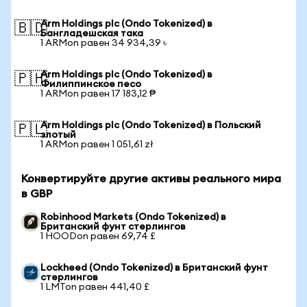
Arm Holdings plc (Ondo Tokenized) в
🇧🇩
Бангладешская така
1 ARMon равен 34 934,39 ৳
Arm Holdings plc (Ondo Tokenized) в
🇵🇭
Филиппинское песо
1 ARMon равен 17 183,12 ₱
Arm Holdings plc (Ondo Tokenized) в Польский
🇵🇱
злотый
1 ARMon равен 1 051,61 zł
Конвертируйте другие активы реального мира
в GBP
Robinhood Markets (Ondo Tokenized) в
Британский фунт стерлингов
1 HOODon равен 69,74 £
Lockheed (Ondo Tokenized) в Британский фунт
стерлингов
1 LMTon равен 441,40 £