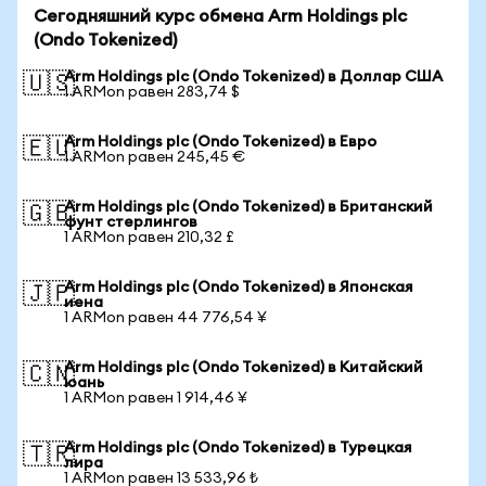
Сегодняшний курс обмена Arm Holdings plc
(Ondo Tokenized)
Arm Holdings plc (Ondo Tokenized) в Доллар США
🇺🇸
1 ARMon равен 283,74 $
Arm Holdings plc (Ondo Tokenized) в Евро
🇪🇺
1 ARMon равен 245,45 €
Arm Holdings plc (Ondo Tokenized) в Британский
🇬🇧
фунт стерлингов
1 ARMon равен 210,32 £
Arm Holdings plc (Ondo Tokenized) в Японская
🇯🇵
иена
1 ARMon равен 44 776,54 ¥
Arm Holdings plc (Ondo Tokenized) в Китайский
🇨🇳
юань
1 ARMon равен 1 914,46 ¥
Arm Holdings plc (Ondo Tokenized) в Турецкая
🇹🇷
лира
1 ARMon равен 13 533,96 ₺