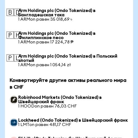
Arm Holdings plc (Ondo Tokenized) в
🇧🇩
Бангладешская така
1 ARMon равен 35 018,69 ৳
Arm Holdings plc (Ondo Tokenized) в
🇵🇭
Филиппинское песо
1 ARMon равен 17 224,78 ₱
Arm Holdings plc (Ondo Tokenized) в Польский
🇵🇱
злотый
1 ARMon равен 1 054,14 zł
Конвертируйте другие активы реального мира
в CHF
Robinhood Markets (Ondo Tokenized) в
Швейцарский франк
1 HOODon равен 76,03 CHF
Lockheed (Ondo Tokenized) в Швейцарский франк
1 LMTon равен 481,17 CHF