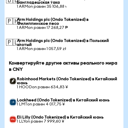
🇧🇩
Бангладешская така
1 ARMon равен 35 106,88 ৳
Arm Holdings plc (Ondo Tokenized) в
🇵🇭
Филиппинское песо
1 ARMon равен 17 268,27 ₱
Arm Holdings plc (Ondo Tokenized) в Польский
🇵🇱
злотый
1 ARMon равен 1 057,59 zł
Конвертируйте другие активы реального мира
в CNY
Robinhood Markets (Ondo Tokenized) в Китайский
юань
1 HOODon равен 634,83 ¥
Lockheed (Ondo Tokenized) в Китайский юань
1 LMTon равен 4 017,75 ¥
Eli Lilly (Ondo Tokenized) в Китайский юань
1 LLYon равен 7 999,60 ¥