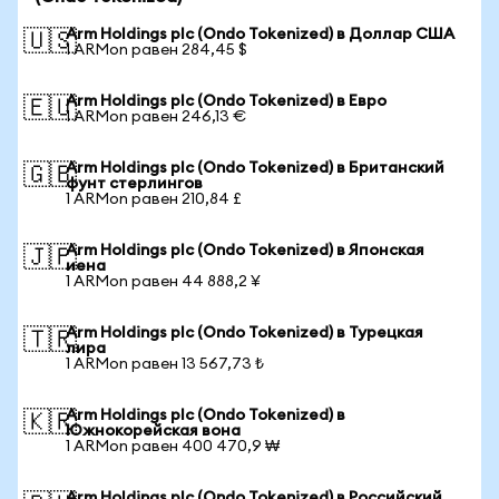
Arm Holdings plc (Ondo Tokenized) в Доллар США
🇺🇸
1 ARMon равен 284,45 $
Arm Holdings plc (Ondo Tokenized) в Евро
🇪🇺
1 ARMon равен 246,13 €
Arm Holdings plc (Ondo Tokenized) в Британский
🇬🇧
фунт стерлингов
1 ARMon равен 210,84 £
Arm Holdings plc (Ondo Tokenized) в Японская
🇯🇵
иена
1 ARMon равен 44 888,2 ¥
Arm Holdings plc (Ondo Tokenized) в Турецкая
🇹🇷
лира
1 ARMon равен 13 567,73 ₺
Arm Holdings plc (Ondo Tokenized) в
🇰🇷
Южнокорейская вона
1 ARMon равен 400 470,9 ₩
Arm Holdings plc (Ondo Tokenized) в Российский