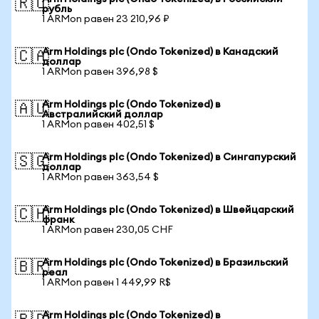
🇷🇺
рубль
1 ARMon равен 23 210,96 ₽
Arm Holdings plc (Ondo Tokenized) в Канадский
🇨🇦
доллар
1 ARMon равен 396,98 $
Arm Holdings plc (Ondo Tokenized) в
🇦🇺
Австралийский доллар
1 ARMon равен 402,51 $
Arm Holdings plc (Ondo Tokenized) в Сингапурский
🇸🇬
доллар
1 ARMon равен 363,54 $
Arm Holdings plc (Ondo Tokenized) в Швейцарский
🇨🇭
франк
1 ARMon равен 230,05 CHF
Arm Holdings plc (Ondo Tokenized) в Бразильский
🇧🇷
реал
1 ARMon равен 1 449,99 R$
Arm Holdings plc (Ondo Tokenized) в