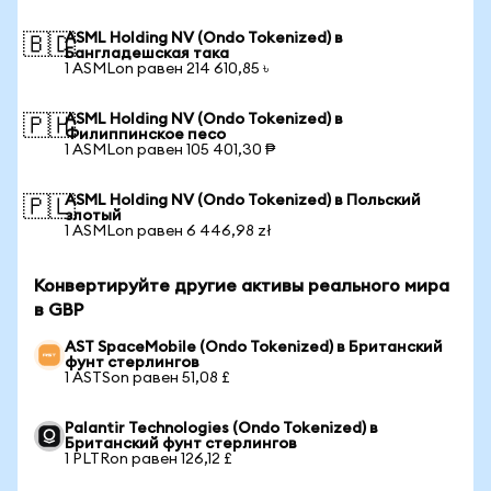
ASML Holding NV (Ondo Tokenized) в
🇧🇩
Бангладешская така
1 ASMLon равен 214 610,85 ৳
ASML Holding NV (Ondo Tokenized) в
🇵🇭
Филиппинское песо
1 ASMLon равен 105 401,30 ₱
ASML Holding NV (Ondo Tokenized) в Польский
🇵🇱
злотый
1 ASMLon равен 6 446,98 zł
Конвертируйте другие активы реального мира
в GBP
AST SpaceMobile (Ondo Tokenized) в Британский
фунт стерлингов
1 ASTSon равен 51,08 £
Palantir Technologies (Ondo Tokenized) в
Британский фунт стерлингов
1 PLTRon равен 126,12 £