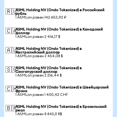
ASML Holding NV (Ondo Tokenized) в Российский
🇷🇺
рубль
1 ASMLon равен 142 653,92 ₽
ASML Holding NV (Ondo Tokenized) в Канадский
🇨🇦
доллар
1 ASMLon равен 2 416,17 $
ASML Holding NV (Ondo Tokenized) в
🇦🇺
Австралийский доллар
1 ASMLon равен 2 454,08 $
ASML Holding NV (Ondo Tokenized) в
🇸🇬
Сингапурский доллар
1 ASMLon равен 2 216,44 $
ASML Holding NV (Ondo Tokenized) в Швейцарский
🇨🇭
франк
1 ASMLon равен 1 400,42 CHF
ASML Holding NV (Ondo Tokenized) в Бразильский
🇧🇷
реал
1 ASMLon равен 8 845,11 R$