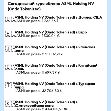
Сегодняшний курс обмена ASML Holding NV
(Ondo Tokenized)
ASML Holding NV (Ondo Tokenized) в Доллар США
🇺🇸
1 ASMLon равен 1 733,86 $
ASML Holding NV (Ondo Tokenized) в Евро
🇪🇺
1 ASMLon равен 1 500,04 €
ASML Holding NV (Ondo Tokenized) в Японская
🇯🇵
иена
1 ASMLon равен 273 002,21 ¥
ASML Holding NV (Ondo Tokenized) в Китайский
🇨🇳
юань
1 ASMLon равен 11 699,39 ¥
ASML Holding NV (Ondo Tokenized) в Турецкая
🇹🇷
лира
1 ASMLon равен 82 706,30 ₺
ASML Holding NV (Ondo Tokenized) в
🇰🇷
Южнокорейская вона
1 ASMLon равен 2 444 015,98 ₩