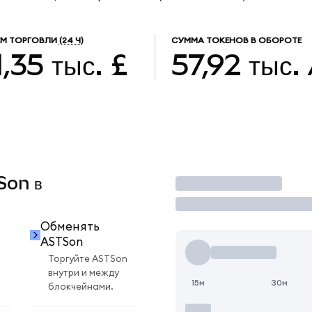
М ТОРГОВЛИ
(24 Ч)
СУММА ТОКЕНОВ В ОБОРОТЕ
1,35 тыс. £
57,92 тыс.
Son в
Торговать
Обменять
ASTSon
Торгуйте ASTSon
внутри и между
15м
30м
блокчейнами.