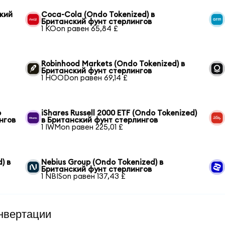
ский
Coca-Cola (Ondo Tokenized) в
Британский фунт стерлингов
1 KOon равен 65,84 £
Robinhood Markets (Ondo Tokenized) в
Британский фунт стерлингов
1 HOODon равен 69,14 £
o
iShares Russell 2000 ETF (Ondo Tokenized)
нгов
в Британский фунт стерлингов
1 IWMon равен 225,01 £
) в
Nebius Group (Ondo Tokenized) в
Британский фунт стерлингов
1 NBISon равен 137,43 £
нвертации