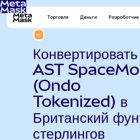
Торговля
Деньги
Разработчик
Конвертировать
AST SpaceMob
(Ondo
Tokenized) в
Британский фун
стерлингов