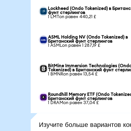
Lockheed (Ondo Tokenized) в Британ
фунт стерлингов
1 LMTon равен 440,21 £
ASML Holding NV (Ondo Tokenized) в
Британский фунт стерлингов
1 ASMLon равен 1 287,19 £
BitMine Immersion Technologies (Ond
Tokenized) в Британский фунт стерли
1 BMNRon равен 13,54 £
Roundhill Memory ETF (Ondo Tokenized
Британский фунт стерлингов
1 DRAMon равен 37,04 £
Изучите больше вариантов ко