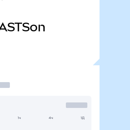
ASTSon
1ч
4ч
1Д