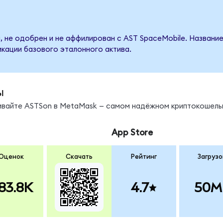
, не одобрен и не аффилирован с AST SpaceMobile. Название
кации базового эталонного актива.
ы
нивайте ASTSon в MetaMask — самом надёжном криптокошель
App Store
Оценок
Скачать
Рейтинг
Загрузо
83.8K
4.7
50M