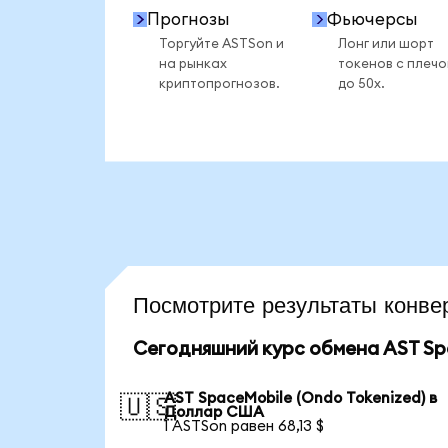
Прогнозы
Фьючерсы
Торгуйте ASTSon и
Лонг или шорт
на рынках
токенов с плеч
криптопрогнозов.
до 50x.
Посмотрите результаты кон
Сегодняшний курс обмена AST Spa
AST SpaceMobile (Ondo Tokenized) в
🇺🇸
Доллар США
1 ASTSon равен 68,13 $