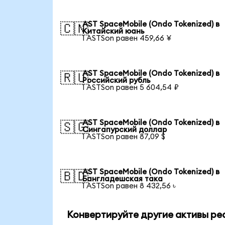
AST SpaceMobile (Ondo Tokenized) в
🇨🇳
Китайский юань
1 ASTSon равен 459,66 ¥
AST SpaceMobile (Ondo Tokenized) в
🇷🇺
Российский рубль
1 ASTSon равен 5 604,54 ₽
AST SpaceMobile (Ondo Tokenized) в
🇸🇬
Сингапурский доллар
1 ASTSon равен 87,09 $
AST SpaceMobile (Ondo Tokenized) в
🇧🇩
Бангладешская така
1 ASTSon равен 8 432,56 ৳
Конвертируйте другие активы ре