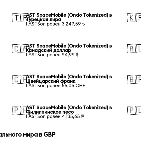
AST SpaceMobile (Ondo Tokenized) в
🇹🇷
🇰
Турецкая лира
1 ASTSon равен 3 249,59 ₺
AST SpaceMobile (Ondo Tokenized) в
🇨🇦
🇦
Канадский доллар
1 ASTSon равен 94,99 $
AST SpaceMobile (Ondo Tokenized) в
🇨🇭
🇧
Швейцарский франк
1 ASTSon равен 55,05 CHF
AST SpaceMobile (Ondo Tokenized) в
🇵🇭
🇵
Филиппинское песо
1 ASTSon равен 4 135,65 ₱
ального мира в GBP