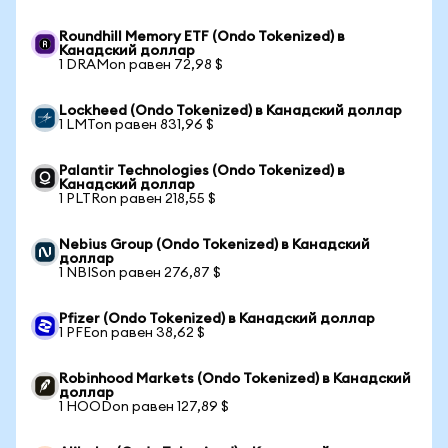
Roundhill Memory ETF (Ondo Tokenized) в
Канадский доллар
1 DRAMon равен 72,98 $
Lockheed (Ondo Tokenized) в Канадский доллар
1 LMTon равен 831,96 $
Palantir Technologies (Ondo Tokenized) в
Канадский доллар
1 PLTRon равен 218,55 $
Nebius Group (Ondo Tokenized) в Канадский
доллар
1 NBISon равен 276,87 $
Pfizer (Ondo Tokenized) в Канадский доллар
1 PFEon равен 38,62 $
Robinhood Markets (Ondo Tokenized) в Канадский
доллар
1 HOODon равен 127,89 $