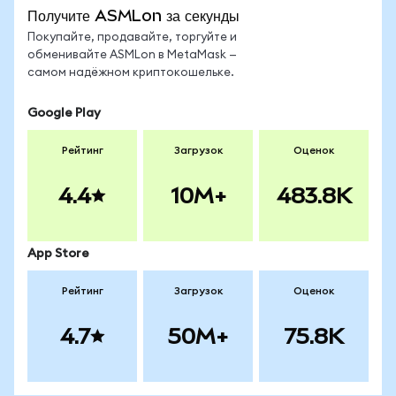
Получите ASMLon за секунды
Покупайте, продавайте, торгуйте и
обменивайте ASMLon в MetaMask —
самом надёжном криптокошельке.
Google Play
Рейтинг
Загрузок
Оценок
4.4
10M+
483.8K
App Store
Рейтинг
Загрузок
Оценок
4.7
50M+
75.8K