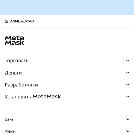
ASMLon/CAD
Нижний колонтитул сайта MetaMask
Торговать
Торговля
Деньги
Swaps
Покупайте
Разработчики
Прогнозы
НОВИНКА
Карта
Документация для разработчиков
Установить MetaMask
Перпы
НОВИНКА
mUSD
НОВИНКА
Инфопанель
Защита транзакций
Реальные активы
Зарабатывайте
Набор умных счетов
Агентский кошелек
НОВИНКА
Цены
Встроенные кошельки
Snaps
Цена Bitcoin
Курсы
MetaMask Connect
Цена Ethereum