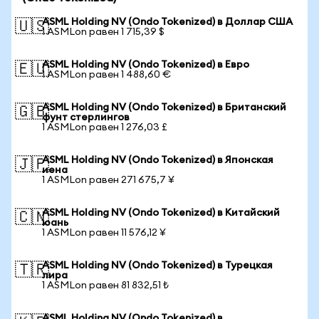
ASML Holding NV (Ondo Tokenized) в Доллар США
🇺🇸
1 ASMLon равен 1 715,39 $
ASML Holding NV (Ondo Tokenized) в Евро
🇪🇺
1 ASMLon равен 1 488,60 €
ASML Holding NV (Ondo Tokenized) в Британский
🇬🇧
фунт стерлингов
1 ASMLon равен 1 276,03 £
ASML Holding NV (Ondo Tokenized) в Японская
🇯🇵
иена
1 ASMLon равен 271 675,7 ¥
ASML Holding NV (Ondo Tokenized) в Китайский
🇨🇳
юань
1 ASMLon равен 11 576,12 ¥
ASML Holding NV (Ondo Tokenized) в Турецкая
🇹🇷
лира
1 ASMLon равен 81 832,51 ₺
ASML Holding NV (Ondo Tokenized) в