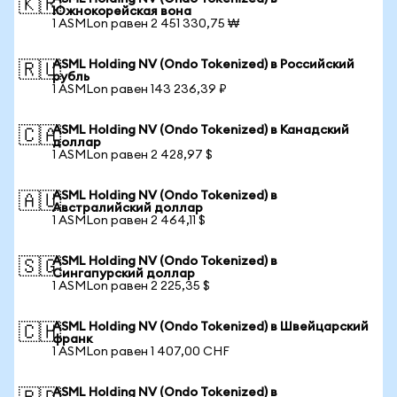
🇰🇷
Южнокорейская вона
1 ASMLon равен 2 451 330,75 ₩
ASML Holding NV (Ondo Tokenized) в Российский
🇷🇺
рубль
1 ASMLon равен 143 236,39 ₽
ASML Holding NV (Ondo Tokenized) в Канадский
🇨🇦
доллар
1 ASMLon равен 2 428,97 $
ASML Holding NV (Ondo Tokenized) в
🇦🇺
Австралийский доллар
1 ASMLon равен 2 464,11 $
ASML Holding NV (Ondo Tokenized) в
🇸🇬
Сингапурский доллар
1 ASMLon равен 2 225,35 $
ASML Holding NV (Ondo Tokenized) в Швейцарский
🇨🇭
франк
1 ASMLon равен 1 407,00 CHF
ASML Holding NV (Ondo Tokenized) в