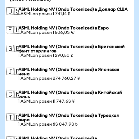
ASML Holding NV (Ondo Tokenized) в Доллар США
🇺🇸
1 ASMLon равен 1 741,14 $
ASML Holding NV (Ondo Tokenized) в Евро
🇪🇺
1 ASMLon равен 1 506,03 €
ASML Holding NV (Ondo Tokenized) в Британский
🇬🇧
фунт стерлингов
1 ASMLon равен 1 290,50 £
ASML Holding NV (Ondo Tokenized) в Японская
🇯🇵
иена
1 ASMLon равен 274 760,27 ¥
ASML Holding NV (Ondo Tokenized) в Китайский
🇨🇳
юань
1 ASMLon равен 11 747,63 ¥
ASML Holding NV (Ondo Tokenized) в Турецкая
🇹🇷
лира
1 ASMLon равен 83 047,93 ₺
ASML Holding NV (Ondo Tokenized) в