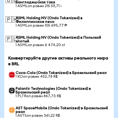
🇧🇩
Бангладешская така
1 ASMLon равен 215 511,71 ৳
ASML Holding NV (Ondo Tokenized) в
🇵🇭
Филиппинское песо
1 ASMLon равен 105 695,77 ₱
ASML Holding NV (Ondo Tokenized) в Польский
🇵🇱
злотый
1 ASMLon равен 6 474,20 zł
Конвертируйте другие активы реального мира
в BRL
Coca-Cola (Ondo Tokenized) в Бразильский реал
1 KOon равен 452,78 R$
Palantir Technologies (Ondo Tokenized) в
Бразильский реал
1 PLTRon равен 867,73 R$
AST SpaceMobile (Ondo Tokenized) в Бразильский
реал
1 ASTSon равен 361,22 R$