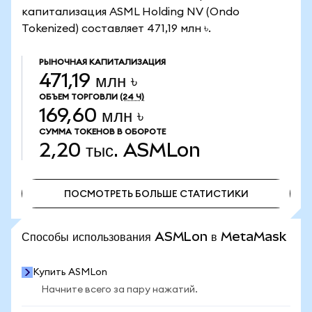
капитализация ASML Holding NV (Ondo
Tokenized) составляет 471,19 млн ৳.
РЫНОЧНАЯ КАПИТАЛИЗАЦИЯ
471,19 млн ৳
ОБЪЕМ ТОРГОВЛИ
(24 Ч)
169,60 млн ৳
СУММА ТОКЕНОВ В ОБОРОТЕ
2,20 тыс.
ASMLon
ПОСМОТРЕТЬ БОЛЬШЕ СТАТИСТИКИ
ПОСМОТРЕТЬ БОЛЬШЕ СТАТИСТИКИ
Способы использования ASMLon в MetaMask
Купить ASMLon
Начните всего за пару нажатий.