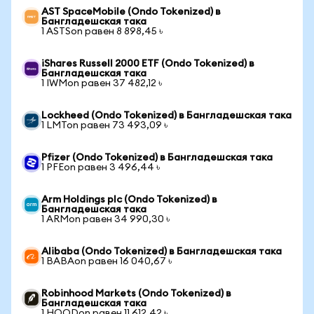
AST SpaceMobile (Ondo Tokenized) в
Бангладешская така
1 ASTSon равен 8 898,45 ৳
iShares Russell 2000 ETF (Ondo Tokenized) в
Бангладешская така
1 IWMon равен 37 482,12 ৳
Lockheed (Ondo Tokenized) в Бангладешская така
1 LMTon равен 73 493,09 ৳
Pfizer (Ondo Tokenized) в Бангладешская така
1 PFEon равен 3 496,44 ৳
Arm Holdings plc (Ondo Tokenized) в
Бангладешская така
1 ARMon равен 34 990,30 ৳
Alibaba (Ondo Tokenized) в Бангладешская така
1 BABAon равен 16 040,67 ৳
Robinhood Markets (Ondo Tokenized) в
Бангладешская така
1 HOODon равен 11 612,42 ৳