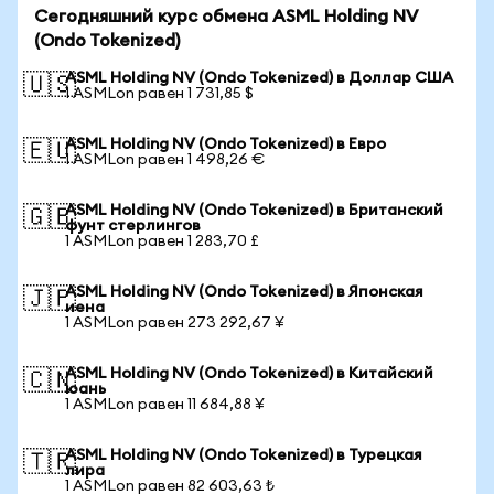
Сегодняшний курс обмена ASML Holding NV
(Ondo Tokenized)
ASML Holding NV (Ondo Tokenized) в Доллар США
🇺🇸
1 ASMLon равен 1 731,85 $
ASML Holding NV (Ondo Tokenized) в Евро
🇪🇺
1 ASMLon равен 1 498,26 €
ASML Holding NV (Ondo Tokenized) в Британский
🇬🇧
фунт стерлингов
1 ASMLon равен 1 283,70 £
ASML Holding NV (Ondo Tokenized) в Японская
🇯🇵
иена
1 ASMLon равен 273 292,67 ¥
ASML Holding NV (Ondo Tokenized) в Китайский
🇨🇳
юань
1 ASMLon равен 11 684,88 ¥
ASML Holding NV (Ondo Tokenized) в Турецкая
🇹🇷
лира
1 ASMLon равен 82 603,63 ₺