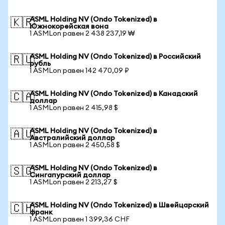
ASML Holding NV (Ondo Tokenized) в
🇰🇷
Южнокорейская вона
1 ASMLon равен 2 438 237,19 ₩
ASML Holding NV (Ondo Tokenized) в Российский
🇷🇺
рубль
1 ASMLon равен 142 470,09 ₽
ASML Holding NV (Ondo Tokenized) в Канадский
🇨🇦
доллар
1 ASMLon равен 2 415,98 $
ASML Holding NV (Ondo Tokenized) в
🇦🇺
Австралийский доллар
1 ASMLon равен 2 450,58 $
ASML Holding NV (Ondo Tokenized) в
🇸🇬
Сингапурский доллар
1 ASMLon равен 2 213,27 $
ASML Holding NV (Ondo Tokenized) в Швейцарский
🇨🇭
франк
1 ASMLon равен 1 399,36 CHF