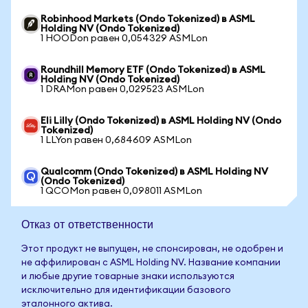
Robinhood Markets (Ondo Tokenized) в ASML
Holding NV (Ondo Tokenized)
1 HOODon равен 0,054329 ASMLon
Roundhill Memory ETF (Ondo Tokenized) в ASML
Holding NV (Ondo Tokenized)
1 DRAMon равен 0,029523 ASMLon
Eli Lilly (Ondo Tokenized) в ASML Holding NV (Ondo
Tokenized)
1 LLYon равен 0,684609 ASMLon
Qualcomm (Ondo Tokenized) в ASML Holding NV
(Ondo Tokenized)
1 QCOMon равен 0,098011 ASMLon
Отказ от ответственности
Этот продукт не выпущен, не спонсирован, не одобрен и
не аффилирован с ASML Holding NV. Название компании
и любые другие товарные знаки используются
исключительно для идентификации базового
эталонного актива.