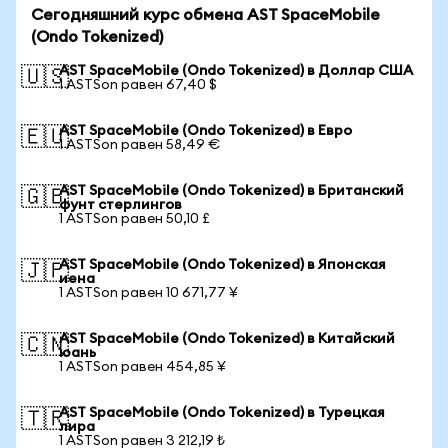
Сегодняшний курс обмена AST SpaceMobile
(Ondo Tokenized)
AST SpaceMobile (Ondo Tokenized) в Доллар США
🇺🇸
1 ASTSon равен 67,40 $
AST SpaceMobile (Ondo Tokenized) в Евро
🇪🇺
1 ASTSon равен 58,49 €
AST SpaceMobile (Ondo Tokenized) в Британский
🇬🇧
фунт стерлингов
1 ASTSon равен 50,10 £
AST SpaceMobile (Ondo Tokenized) в Японская
🇯🇵
иена
1 ASTSon равен 10 671,77 ¥
AST SpaceMobile (Ondo Tokenized) в Китайский
🇨🇳
юань
1 ASTSon равен 454,85 ¥
AST SpaceMobile (Ondo Tokenized) в Турецкая
🇹🇷
лира
1 ASTSon равен 3 212,19 ₺