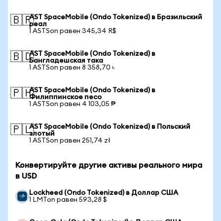
AST SpaceMobile (Ondo Tokenized) в Бразильский
🇧🇷
реал
1 ASTSon равен 345,34 R$
AST SpaceMobile (Ondo Tokenized) в
🇧🇩
Бангладешская така
1 ASTSon равен 8 358,70 ৳
AST SpaceMobile (Ondo Tokenized) в
🇵🇭
Филиппинское песо
1 ASTSon равен 4 103,05 ₱
AST SpaceMobile (Ondo Tokenized) в Польский
🇵🇱
злотый
1 ASTSon равен 251,74 zł
Конвертируйте другие активы реального мира
в USD
Lockheed (Ondo Tokenized) в Доллар США
1 LMTon равен 593,28 $