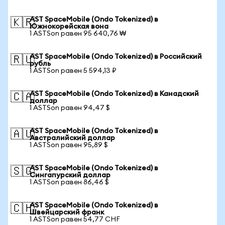
AST SpaceMobile (Ondo Tokenized) в
🇰🇷
Южнокорейская вона
1 ASTSon равен 95 640,76 ₩
AST SpaceMobile (Ondo Tokenized) в Российский
🇷🇺
рубль
1 ASTSon равен 5 594,13 ₽
AST SpaceMobile (Ondo Tokenized) в Канадский
🇨🇦
доллар
1 ASTSon равен 94,47 $
AST SpaceMobile (Ondo Tokenized) в
🇦🇺
Австралийский доллар
1 ASTSon равен 95,89 $
AST SpaceMobile (Ondo Tokenized) в
🇸🇬
Сингапурский доллар
1 ASTSon равен 86,46 $
AST SpaceMobile (Ondo Tokenized) в
🇨🇭
Швейцарский франк
1 ASTSon равен 54,77 CHF