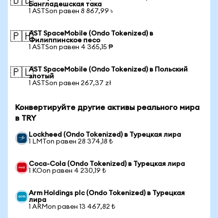
🇧🇩
Бангладешская така
1 ASTSon равен 8 867,99 ৳
AST SpaceMobile (Ondo Tokenized) в
🇵🇭
Филиппинское песо
1 ASTSon равен 4 365,15 ₱
AST SpaceMobile (Ondo Tokenized) в Польский
🇵🇱
злотый
1 ASTSon равен 267,37 zł
Конвертируйте другие активы реального мира
в TRY
Lockheed (Ondo Tokenized) в Турецкая лира
1 LMTon равен 28 374,18 ₺
Coca-Cola (Ondo Tokenized) в Турецкая лира
1 KOon равен 4 230,19 ₺
Arm Holdings plc (Ondo Tokenized) в Турецкая
лира
1 ARMon равен 13 467,82 ₺