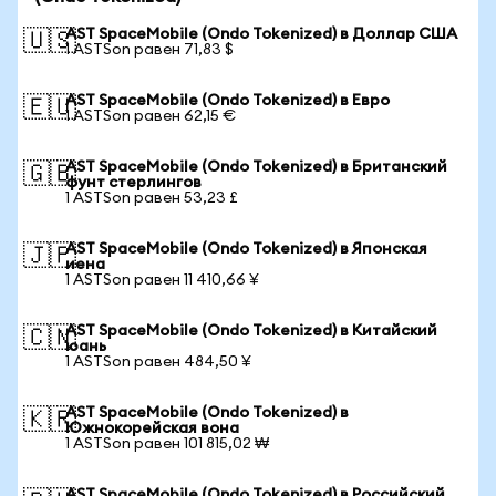
AST SpaceMobile (Ondo Tokenized) в Доллар США
🇺🇸
1 ASTSon равен 71,83 $
AST SpaceMobile (Ondo Tokenized) в Евро
🇪🇺
1 ASTSon равен 62,15 €
AST SpaceMobile (Ondo Tokenized) в Британский
🇬🇧
фунт стерлингов
1 ASTSon равен 53,23 £
AST SpaceMobile (Ondo Tokenized) в Японская
🇯🇵
иена
1 ASTSon равен 11 410,66 ¥
AST SpaceMobile (Ondo Tokenized) в Китайский
🇨🇳
юань
1 ASTSon равен 484,50 ¥
AST SpaceMobile (Ondo Tokenized) в
🇰🇷
Южнокорейская вона
1 ASTSon равен 101 815,02 ₩
AST SpaceMobile (Ondo Tokenized) в Российский