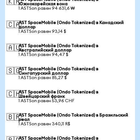
🇰🇷
Южнокорейская вона
1 ASTSon равен 94 631,6 ₩
AST SpaceMobile (Ondo Tokenized) в Канадский
🇨🇦
доллар
1 ASTSon равен 93,14 $
AST SpaceMobile (Ondo Tokenized) в
🇦🇺
Австралийский доллар
1 ASTSon равен 94,47 $
AST SpaceMobile (Ondo Tokenized) в
🇸🇬
Сингапурский доллар
1 ASTSon равен 85,27 $
AST SpaceMobile (Ondo Tokenized) в
🇨🇭
Швейцарский франк
1 ASTSon равен 53,96 CHF
AST SpaceMobile (Ondo Tokenized) в Бразильский
🇧🇷
реал
1 ASTSon равен 340,11 R$
AST SpaceMobile (Ondo Tokenized) в