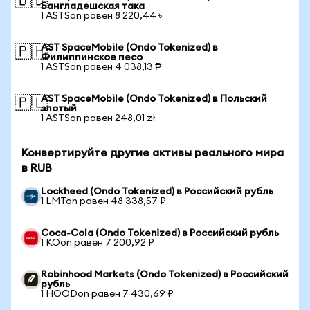
🇧🇩
Бангладешская така
1 ASTSon равен 8 220,44 ৳
AST SpaceMobile (Ondo Tokenized) в
🇵🇭
Филиппинское песо
1 ASTSon равен 4 038,13 ₱
AST SpaceMobile (Ondo Tokenized) в Польский
🇵🇱
злотый
1 ASTSon равен 248,01 zł
Конвертируйте другие активы реального мира
в RUB
Lockheed (Ondo Tokenized) в Российский рубль
1 LMTon равен 48 338,57 ₽
Coca-Cola (Ondo Tokenized) в Российский рубль
1 KOon равен 7 200,92 ₽
Robinhood Markets (Ondo Tokenized) в Российский
рубль
1 HOODon равен 7 430,69 ₽