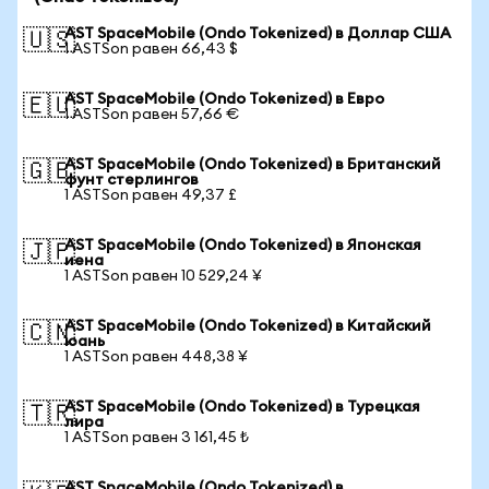
AST SpaceMobile (Ondo Tokenized) в Доллар США
🇺🇸
1 ASTSon равен 66,43 $
AST SpaceMobile (Ondo Tokenized) в Евро
🇪🇺
1 ASTSon равен 57,66 €
AST SpaceMobile (Ondo Tokenized) в Британский
🇬🇧
фунт стерлингов
1 ASTSon равен 49,37 £
AST SpaceMobile (Ondo Tokenized) в Японская
🇯🇵
иена
1 ASTSon равен 10 529,24 ¥
AST SpaceMobile (Ondo Tokenized) в Китайский
🇨🇳
юань
1 ASTSon равен 448,38 ¥
AST SpaceMobile (Ondo Tokenized) в Турецкая
🇹🇷
лира
1 ASTSon равен 3 161,45 ₺
AST SpaceMobile (Ondo Tokenized) в