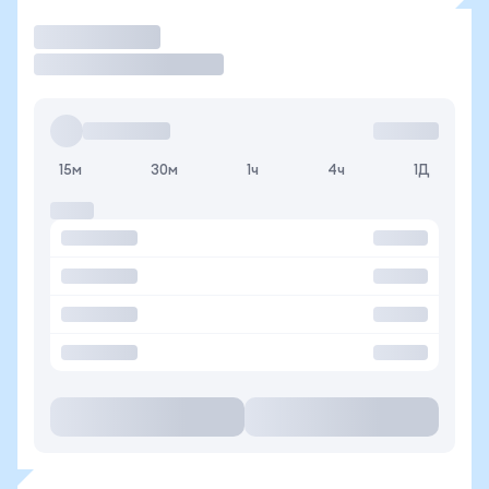
Торговать
15м
30м
1ч
4ч
1Д