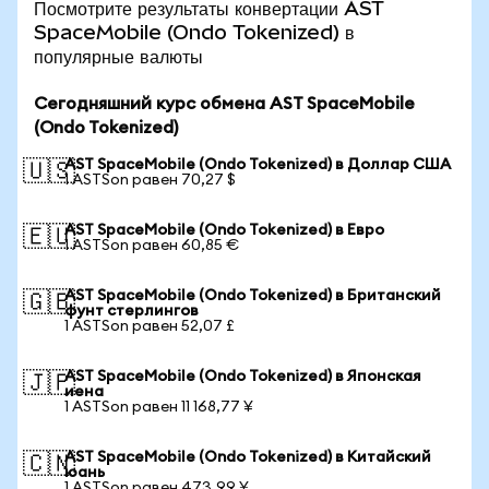
Посмотрите результаты конвертации AST
SpaceMobile (Ondo Tokenized) в
популярные валюты
Сегодняшний курс обмена AST SpaceMobile
(Ondo Tokenized)
AST SpaceMobile (Ondo Tokenized) в Доллар США
🇺🇸
1 ASTSon равен 70,27 $
AST SpaceMobile (Ondo Tokenized) в Евро
🇪🇺
1 ASTSon равен 60,85 €
AST SpaceMobile (Ondo Tokenized) в Британский
🇬🇧
фунт стерлингов
1 ASTSon равен 52,07 £
AST SpaceMobile (Ondo Tokenized) в Японская
🇯🇵
иена
1 ASTSon равен 11 168,77 ¥
AST SpaceMobile (Ondo Tokenized) в Китайский
🇨🇳
юань
1 ASTSon равен 473,99 ¥