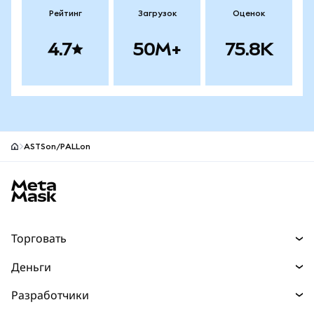
Рейтинг
Загрузок
Оценок
4.7
50M+
75.8K
ASTSon/PALLon
Нижний колонтитул сайта MetaMask
Торговать
Торговля
Деньги
Swaps
Покупайте
Разработчики
Прогнозы
НОВИНКА
Карта
Документация для разработчиков