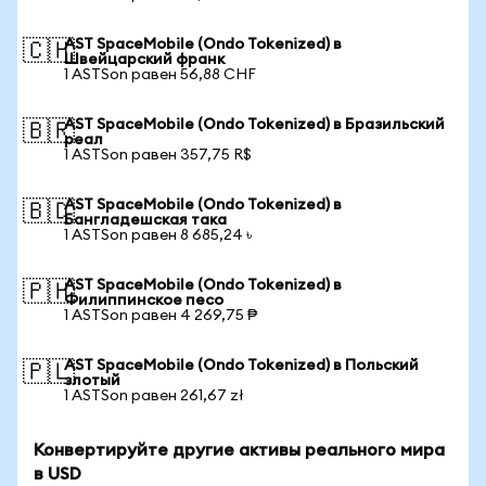
AST SpaceMobile (Ondo Tokenized) в
🇨🇭
Швейцарский франк
1 ASTSon равен 56,88 CHF
AST SpaceMobile (Ondo Tokenized) в Бразильский
🇧🇷
реал
1 ASTSon равен 357,75 R$
AST SpaceMobile (Ondo Tokenized) в
🇧🇩
Бангладешская така
1 ASTSon равен 8 685,24 ৳
AST SpaceMobile (Ondo Tokenized) в
🇵🇭
Филиппинское песо
1 ASTSon равен 4 269,75 ₱
AST SpaceMobile (Ondo Tokenized) в Польский
🇵🇱
злотый
1 ASTSon равен 261,67 zł
Конвертируйте другие активы реального мира
в USD