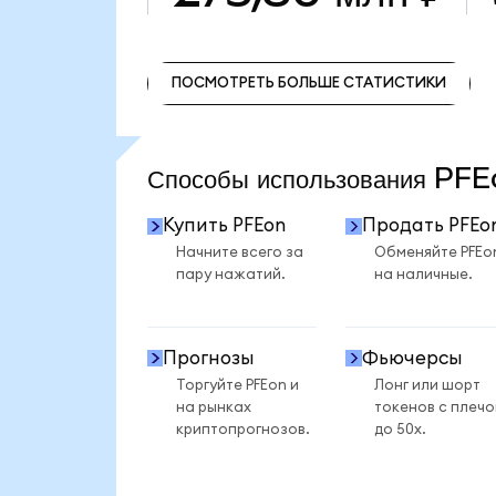
ПОСМОТРЕТЬ БОЛЬШЕ СТАТИСТИКИ
ПОСМОТРЕТЬ БОЛЬШЕ СТАТИСТИКИ
Способы использования PF
Купить PFEon
Продать PFEo
Начните всего за
Обменяйте PFEo
пару нажатий.
на наличные.
Прогнозы
Фьючерсы
Торгуйте PFEon и
Лонг или шорт
на рынках
токенов с плеч
криптопрогнозов.
до 50x.