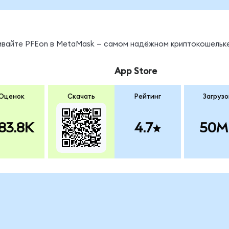
нивайте PFEon в MetaMask — самом надёжном криптокошельке
App Store
Оценок
Скачать
Рейтинг
Загрузо
83.8K
4.7
50M