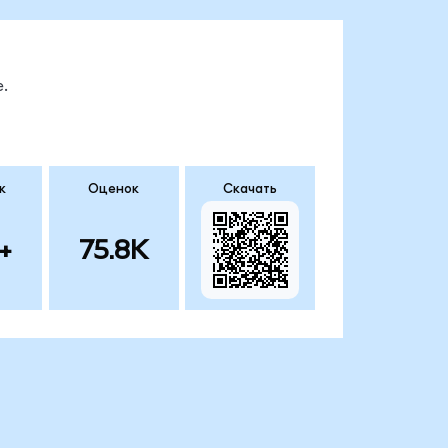
.
к
Оценок
Скачать
+
75.8K