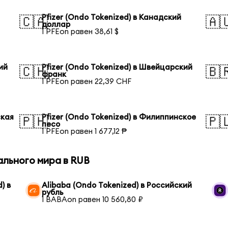
Pfizer (Ondo Tokenized) в Канадский
🇨🇦
🇦
доллар
1 PFEon равен 38,61 $
ий
Pfizer (Ondo Tokenized) в Швейцарский
🇨🇭
🇧
франк
1 PFEon равен 22,39 CHF
ская
Pfizer (Ondo Tokenized) в Филиппинское
🇵🇭
🇵
песо
1 PFEon равен 1 677,12 ₱
ального мира в RUB
) в
Alibaba (Ondo Tokenized) в Российский
рубль
1 BABAon равен 10 560,80 ₽