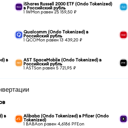
iShares Russell 2000 ETF (Ondo Tokenized)
в Российский рубль
1 IWMon равен 25 159,50 ₽
Qualcomm (Ondo Tokenized) в
Российский рубль
1 QCOMon равен 13 439,20 ₽
d) в
AST SpaceMobile (Ondo Tokenized) в
Российский рубль
1 ASTSon равен 5 721,95 ₽
нвертации
ов
) в
Alibaba (Ondo Tokenized) в Pfizer (Ondo
Tokenized)
1 BABAon равен 4,6186 PFEon