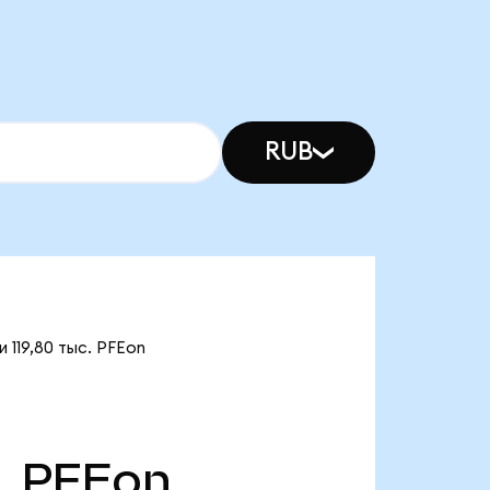
RUB
 119,80 тыс. PFEon
.
PFEon