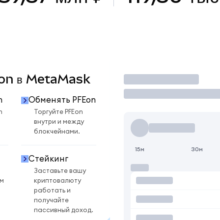
Eon в MetaMask
Торговать
n
Обменять PFEon
n
Торгуйте PFEon
внутри и между
блокчейнами.
15м
30м
Стейкинг
Заставьте вашу
ом
криптовалюту
работать и
получайте
пассивный доход.