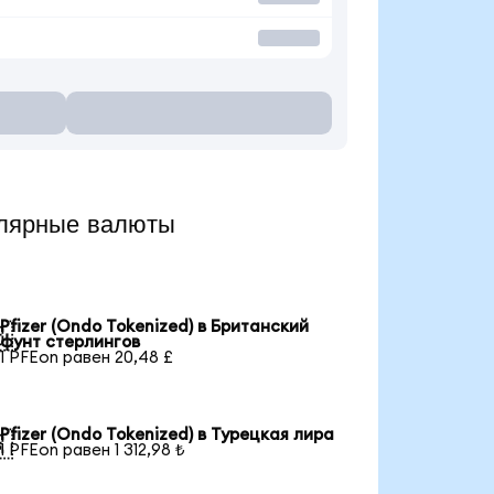
улярные валюты
Pfizer (Ondo Tokenized) в Британский

фунт стерлингов
1 PFEon равен 20,48 £
Pfizer (Ondo Tokenized) в Турецкая лира

1 PFEon равен 1 312,98 ₺