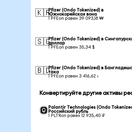
Pfizer (Ondo Tokenized) в
🇰🇷
Южнокорейская вона
1 PFEon равен 39 093,18 ₩
Pfizer (Ondo Tokenized) в Сингапурск
🇸🇬
доллар
1 PFEon равен 35,34 $
Pfizer (Ondo Tokenized) в Бангладеш
🇧🇩
така
1 PFEon равен 3 416,62 ৳
Конвертируйте другие активы ре
Palantir Technologies (Ondo Tokenized
Российский рубль
1 PLTRon равен 12 935,40 ₽