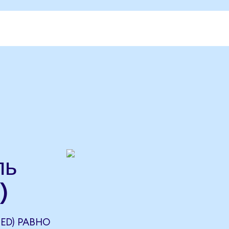
ль
)
ZED) РАВНО