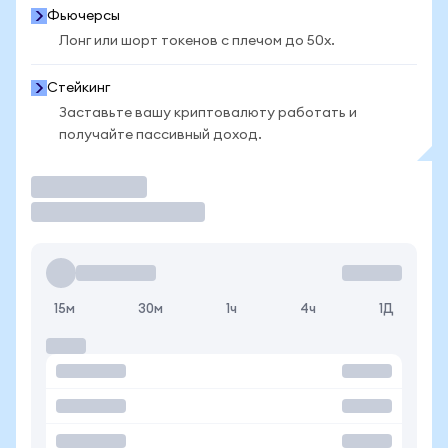
Фьючерсы
Лонг или шорт токенов с плечом до 50x.
Стейкинг
Заставьте вашу криптовалюту работать и
получайте пассивный доход.
Торговать
15м
30м
1ч
4ч
1Д