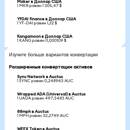
Maker в Доллар США
1 MKR равен 1 305,47 $
YfDAI finance в Доллар США
1 YF-DAI равен 1,22 $
Kangamoon в Доллар США
1 KANG равен 0,000109 $
Изучите больше вариантов конвертации
Расширенные конвертации активов
Sync Network в Auctus
1 SYNC равен 0,248963 AUC
Wrapped ADA (Universal) в Auctus
1 UADA равен 497,3483 AUC
88mph в Auctus
1 MPH равен 32,2749 AUC
WEEX Token в Auctus