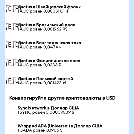
Auctus в Швейцарский франк
🇨🇭
1 AUC равен 0,00031 CHF
Auctus в Бразильский реал
🇧🇷
1 AUC равен 0,001962 R$
Auctus в Бангладешская така
🇧🇩
1 AUC равен 0,0474 ৳
Auctus в Филиппинское песо
🇵🇭
1 AUC равен 0,0233 ₱
Auctus в Польский злотый
🇵🇱
1 AUC равен 0,001428 zł
Конвертируйте другие криптовалюты в USD
Sync Network в Доллар США
1 SYNC равен 0,00009539 $
Wrapped ADA (Universal) в Доллар США
1 UADA равен 0,1906 $